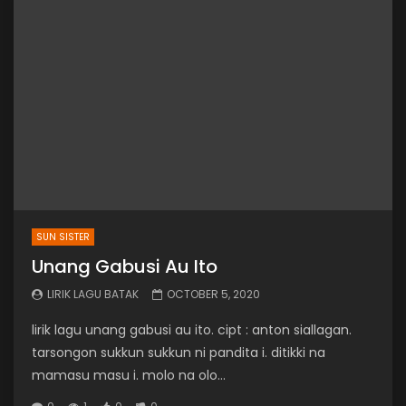
SUN SISTER
Unang Gabusi Au Ito
LIRIK LAGU BATAK
OCTOBER 5, 2020
lirik lagu unang gabusi au ito. cipt : anton siallagan.
tarsongon sukkun sukkun ni pandita i. ditikki na
mamasu masu i. molo na olo...