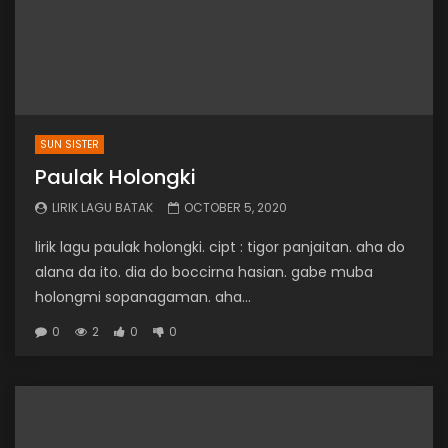
SUN SISTER
Paulak Holongki
LIRIK LAGU BATAK
OCTOBER 5, 2020
lirik lagu paulak holongki. cipt : tigor panjaitan. aha do
alana da ito. dia do boccirna hasian. gabe muba
holongmi sopanagaman. aha...
0
2
0
0