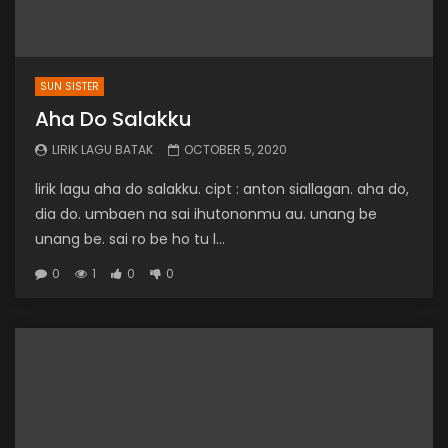
SUN SISTER
Aha Do Salakku
LIRIK LAGU BATAK
OCTOBER 5, 2020
lirik lagu aha do salakku. cipt : anton siallagan. aha do,
dia do. umbaen na sai ihutononmu au. unang be
unang be. sai ro be ho tu l...
0
1
0
0