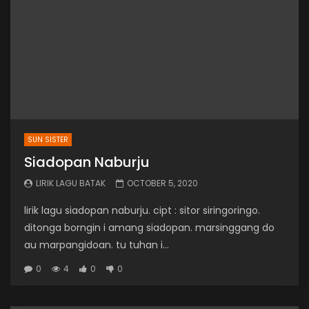
SUN SISTER
Siadopan Naburju
LIRIK LAGU BATAK
OCTOBER 5, 2020
lirik lagu siadopan naburju. cipt : sitor siringoringo.
ditonga borngin i amang siadopan. marsinggang do
au marpangidoan. tu tuhan i...
0
4
0
0