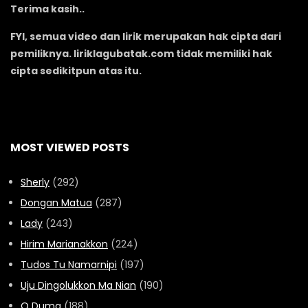
Terima kasih..
FYI, semua video dan lirik merupakan hak cipta dari
pemiliknya. liriklagubatak.com tidak memiliki hak
cipta sedikitpun atas itu.
MOST VIEWED POSTS
Sherly
(292)
Dongan Matua
(287)
Lady
(243)
Hirim Marianakkon
(224)
Tudos Tu Namarnipi
(197)
Uju Dingolukkon Ma Nian
(190)
O Duma
(188)