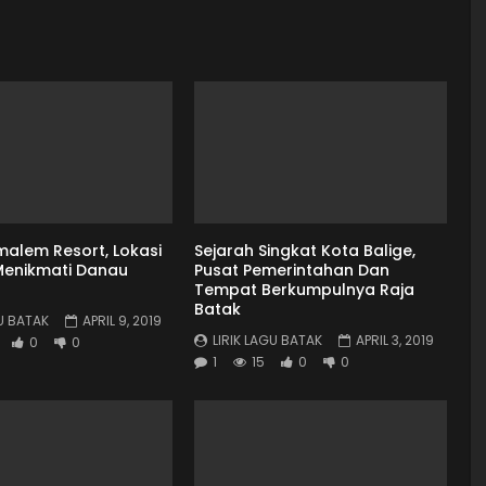
alem Resort, Lokasi
Sejarah Singkat Kota Balige,
 Menikmati Danau
Pusat Pemerintahan Dan
Tempat Berkumpulnya Raja
Batak
GU BATAK
APRIL 9, 2019
LIRIK LAGU BATAK
APRIL 3, 2019
0
0
1
15
0
0