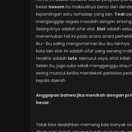
besar
hosom
itu maksudnya benci dan denda
kepentingan satu terhadap yang lain.
Teal
ada
menganggap segala masalah dengan enteng. W
Selanjutnya adalah sifat elat.
Elat
adalah sebua
menemukan hal ini pada acara acara perhela
ibu- ibu saling mengomentari ibu-ibu lainny
kata lain elat ini adalah sifat yang senang m
terakhir adalah
late
. Menurut saya, sifat inila
Selain itu, juga suka sekali mengganggu atau me
sering muncul ketika mendekati peristiwa pe
kepala daerah.
Anggapan bahwa jika menikah dengan pria
besar.
Tidak bisa disalahkan memang kalo banyak oran