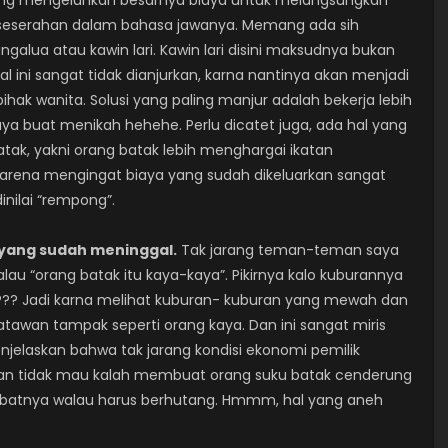
k yang mengeluhkan besarnya biaya untuk melangsungkan
seserahan dalam bahasa jawanya. Memang ada sih
angalua atau kawin lari. Kawin lari disini maksudnya bukan
l ini sangat tidak dianjurkan, karna nantinya akan menjadi
pihak wanita. Solusi yang paling manjur adalah bekerja lebih
ya buat menikah hehehe. Perlu dicatet juga, ada hal yang
batak, yakni orang batak lebih menghargai ikatan
 karena mengingat biaya yang sudah dikeluarkan sangat
inilai “rempong”.
 yang sudah meninggal.
Tak jarang teman-teman saya
 “orang batak itu kaya-kaya”. Pikirnya kalo kuburannya
???? Jadi karna melihat kuburan- kuburan yang mewah dan
awan tampak seperti orang kaya. Dan ini sangat miris
jelaskan bahwa tak jarang kondisi ekonomi pemilik
i dan tidak mau kalah membuat orang suku batak cenderung
atnya walau harus berhutang. Hmmm, hal yang aneh