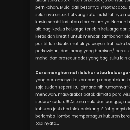
diluar suku batak, internal batak aja banya
pernikahan. Mulai dari besarnya
sinamot
atau 
solusinya untuk hal yang satu ini. Istilahnya m
kawin sambil lari atau diam-diam ya. Namun ha
aib bagi kedua keluarga terlebih keluarga dari 
keras dan kreatif untuk mencari tambahan bia
positif loh dibalik mahalnya biaya nikah suku 
perkawinan, dan jarang yang berpisah/ cerai,
mahal dan prosedur adat yang bagi suku lain d
Cara menghormati leluhur atau keluarga
yang bertamasya ke kampung mengatakan kalau
saja sudah seperti itu, gimana nih rumahnya
menawan, masyarakat batak dimata para wisat
sodara-sodara!!! Antara malu dan bangga, men
kuburan jauh bertolak belakang. Sifat gengs
berlomba-lomba memperbagus kuburan kerab
tapi nyata…