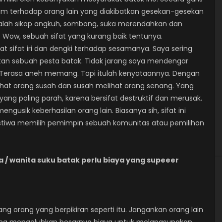
m terhadap orang lain yang diakibatkan gesekan-gesekan
lah sikap angkuh, sombong, suka merendahkan dan
ow, sebuah sifat yang kurang baik tentunya.
t sifat iri dan dengki terhadap sesamanya. Saya sering
tan sebuah pesta batak. Tidak jarang saya mendengar
a. Terasa aneh memang. Tapi itulah kenyataannya. Dengan
elihat orang susah dan susah melihat orang senang. Yang
h yang paling parah, karena bersifat destruktif dan merusak.
ngusik keberhasilan orang lain. Biasanya sih, sifat ini
ristiwa memilih pemimpin sebuah komunitas atau pemilihan
 / wanita suku batak perlu biaya yang supeeer
g orang yang berpikiran seperti itu. Jangankan orang lain