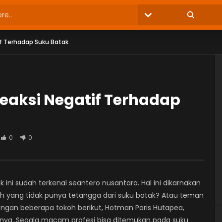
if Terhadap Suku Batak
eaksi Negatif Terhadap
0
0
 ini sudah terkenal seantero nusantara. Hal ini dikarnakan
ih yang tidak punya tetangga dari suku batak? Atau teman
dengan beberapa tokoh berikut, Hotman Paris Hutapea,
ainnya. Segala macam profesi bisa ditemukan pada suku