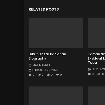
RELATED POSTS
Luhut Binsar Panjaitan
Taman Sim
Biography
Eksklusif
Toba
MAX MANROE
LIRIK LA
FEBRUARY 22, 2023
0
10
0
7
0
0