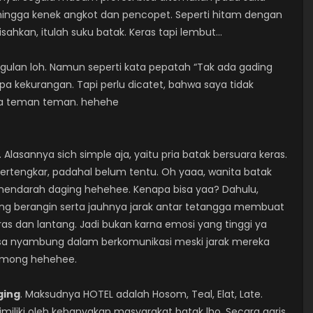
s hingga kenek angkot dan pencopet. Seperti hitam dengan
isahkan, itulah suku batak. Keras tapi lembut…
gulan loh. Namun seperti kata pepatah “Tak ada gading
pa kekurangan. Tapi perlu dicatet, bahwa saya tidak
i ya teman teman. hehehe
 Alasannya sich simple aja, yaitu pria batak bersuara keras.
bertengkar, padahal belum tentu. Oh yaaa, wanita batak
 mendarah daging hehehee. Kenapa bisa yaa? Dahulu,
ng berangin serta jauhnya jarak antar tetangga membuat
ras dan lantang. Jadi bukan karna emosi yang tinggi ya
sa nyambung dalam berkomunikasi meski jarak mereka
omong hehehee.
ging
. Maksudnya HOTEL adalah Hosom, Teal, Elat, Late.
imiliki oleh kebanyakan masyarakat batak lho. Secara garis