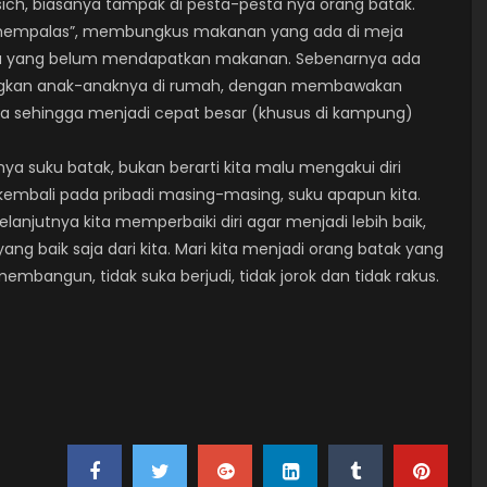
ich, biasanya tampak di pesta-pesta nya orang batak.
 “mempalas”, membungkus makanan yang ada di meja
da yang belum mendapatkan makanan. Sebenarnya ada
nangkan anak-anaknya di rumah, dengan membawakan
a sehingga menjadi cepat besar (khusus di kampung)
a suku batak, bukan berarti kita malu mengakui diri
embali pada pribadi masing-masing, suku apapun kita.
selanjutnya kita memperbaiki diri agar menjadi lebih baik,
ang baik saja dari kita. Mari kita menjadi orang batak yang
embangun, tidak suka berjudi, tidak jorok dan tidak rakus.