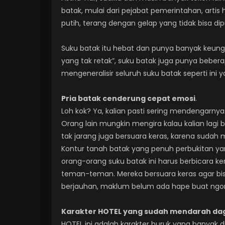
batak, mulai dari pejabat pemerintahan, arti
putih, terang dengan gelap yang tidak bisa dip
Suku batak itu hebat dan punya banyak keung
yang tak retak”, suku batak juga punya bebera
mengeneralisir seluruh suku batak seperti in
Pria batak cenderung cepat emosi
.
Loh kok? Ya, kalian pasti sering mendengarnya.
Orang lain mungkin mengira kalau kalian lagi 
tak jarang juga bersuara keras, karena sudah
Kontur tanah batak yang penuh perbukitan ya
orang-orang suku batak ini harus berbicara ke
teman-teman. Mereka bersuara keras agar bi
berjauhan, maklum belum ada hape buat ng
Karakter HOTEL yang sudah mendarah da
HOTEL ini adalah karakter buruk yang banyak d