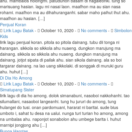
ahu. mambalos holongmi. patuduhon basam di hagaleonki. tung so
marisuang hasian. lagu mi nasai laon. maafhon ma au sian nasa
rohami. maafhon ma au dihahuranganhi. sabar maho paihut ihut ahu.
maafhon au hasian. […]
Penjual Koran
Lirik Lagu Batak
-
October 10, 2020
-
No comments
-
Simbolon
Kids
lirik lagu penjual koran. pitola so pitola dainang. tubu dii tonga ni
harangan. sikkola so sikkola ahu nuaeng. dungkon marujung ma
dainang. sikkola so sikkola ahu nuaeng. dungkon marujung ma
dainang. jotjot sipata di pailak ahu. sian sikola dainang. ala so boi
targarar dainang. na lao uang sikkolaki. di songgak di muruki guru
ahu. huhut […]
Di Dia Ho Among
Lirik Lagu Batak
-
October 10, 2020
-
No comments
-
Simatupang Sister
lirik lagu di dia ho among. dolok simanabuni, nasoboi nakkohanhi. tao
silumallani, nasaoboi langeanhi. tung hu jururi do among, tung
hulangei do tusi. onan pardomuani, hararat ni baritai. sude bius
umboto i, sahat tu desa na ualui. nunga turi turian ho among, among
na umbalas ahu. naponjot sonabolon ahu umbege barita i. huhut
marnipi jongjong ahu […]
Bunga Harotas