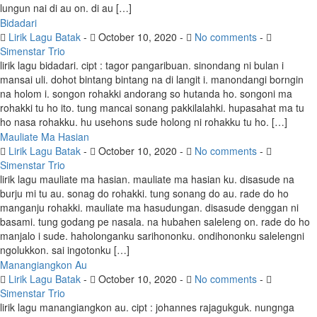
lungun nai di au on. di au […]
Bidadari
Lirik Lagu Batak
-
October 10, 2020
-
No comments
-
Simenstar Trio
lirik lagu bidadari. cipt : tagor pangaribuan. sinondang ni bulan i
mansai uli. dohot bintang bintang na di langit i. manondangi borngin
na holom i. songon rohakki andorang so hutanda ho. songoni ma
rohakki tu ho ito. tung mancai sonang pakkilalahki. hupasahat ma tu
ho nasa rohakku. hu usehons sude holong ni rohakku tu ho. […]
Mauliate Ma Hasian
Lirik Lagu Batak
-
October 10, 2020
-
No comments
-
Simenstar Trio
lirik lagu mauliate ma hasian. mauliate ma hasian ku. disasude na
burju mi tu au. sonag do rohakki. tung sonang do au. rade do ho
manganju rohakki. mauliate ma hasudungan. disasude denggan ni
basami. tung godang pe nasala. na hubahen saleleng on. rade do ho
manjalo i sude. haholonganku sarihononku. ondihononku salelengni
ngolukkon. sai ingotonku […]
Manangiangkon Au
Lirik Lagu Batak
-
October 10, 2020
-
No comments
-
Simenstar Trio
lirik lagu manangiangkon au. cipt : johannes rajagukguk. nungnga