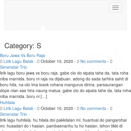
Toggle
navigati
Category:
S
Boru Jawa Vs Boru Raja
Lirik Lagu Batak
-
October 10, 2020
-
No comments
-
Simenstar Trio
lirik lagu boru jawa vs boru raja. gabe olo do sipata tahe da. tata roha
niba marnida. boru ni raja na dijabuan. adong do sada tarhira sahit di
boru hita, na olo ima losok rohana mangurus dirina. parsaurangan
dope nian sae hira naung matua. gabe olo do sipata tahe da. tata roha
niba marnida. boru ni […]
Huhilala
Lirik Lagu Batak
-
October 10, 2020
-
No comments
-
Simenstar Trio
lirik lagu huhilala. hu hilala doi pakkilalan mi. huantusi do pangarohai
mi. husadari do i hasian. pambaenanhu tu ho hasian. lehon tikki di