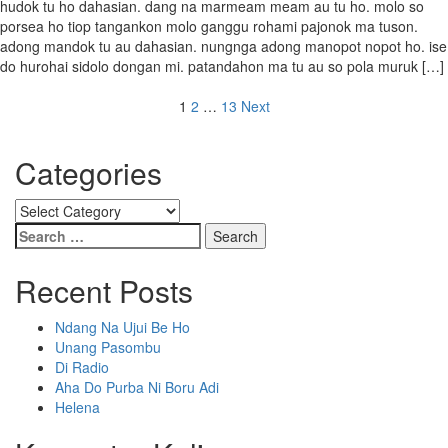
hudok tu ho dahasian. dang na marmeam meam au tu ho. molo so
porsea ho tiop tangankon molo ganggu rohami pajonok ma tuson.
adong mandok tu au dahasian. nungnga adong manopot nopot ho. ise
do hurohai sidolo dongan mi. patandahon ma tu au so pola muruk […]
Posts
1
2
…
13
Next
navigation
Categories
Categories
Search
for:
Recent Posts
Ndang Na Ujui Be Ho
Unang Pasombu
Di Radio
Aha Do Purba Ni Boru Adi
Helena