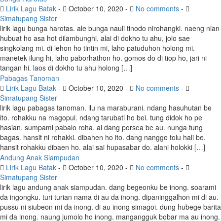
Lirik Lagu Batak
-
October 10, 2020
-
No comments
-
Simatupang Sister
lirik lagu bunga harotas. ale bunga nauli tinodo nirohangki. naeng nian
hubuat ho asa hot dilambunghi. alai di dokho tu ahu, jolo sae
singkolang mi. di lehon ho tintin mi, laho patuduhon holong mi.
manetek ilung hi, laho paborhathon ho. gomos do di tiop ho, jari ni
tangan hi. laos di dokho tu ahu holong […]
Pabagas Tanoman
Lirik Lagu Batak
-
October 10, 2020
-
No comments
-
Simatupang Sister
lirik lagu pabagas tanoman. ilu na maraburani. ndang hasuhutan be
ito. rohakku na magopui. ndang tarubati ho bei. tung didok ho pe
hasian. sumpami pabalo roha. ai dang porsea be au. nunga tung
bagas. hansit ni rohakki. dibahen ho ito. dang nanggo tolu hali be.
hansit rohakku dibaen ho. alai sai hupasabar do. alani holokki […]
Andung Anak Siampudan
Lirik Lagu Batak
-
October 10, 2020
-
No comments
-
Simatupang Sister
lirik lagu andung anak siampudan. dang begeonku be inong. soarami
da ingongku. turi turian nama di au da inong. dipaninggalhon mi di au.
pussu ni siubeon mi da inong. di au inong simagoi. dung hubege barita
mi da inong. naung jumolo ho inong. mangangguk bobar ma au inong.