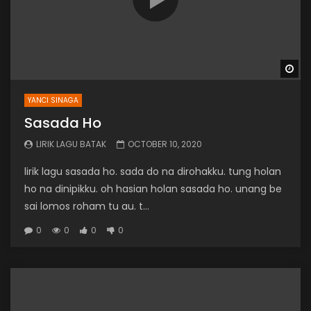
Wa
YANCI SINAGA
Sasada Ho
LIRIK LAGU BATAK
OCTOBER 10, 2020
lirik lagu sasada ho. sada do na dirohakku. tung holan
ho na dinipikku. oh hasian holan sasada ho. unang be
sai lomos roham tu au. t...
0
0
0
0