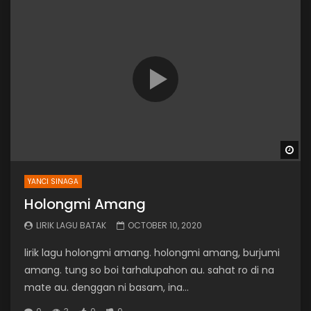
Wa
YANCI SINAGA
Holongmi Amang
LIRIK LAGU BATAK
OCTOBER 10, 2020
lirik lagu holongmi amang. holongmi amang, burjumi
amang. tung so boi tarhalupahon au. sahat ro di na
mate au. denggan ni basam, ina...