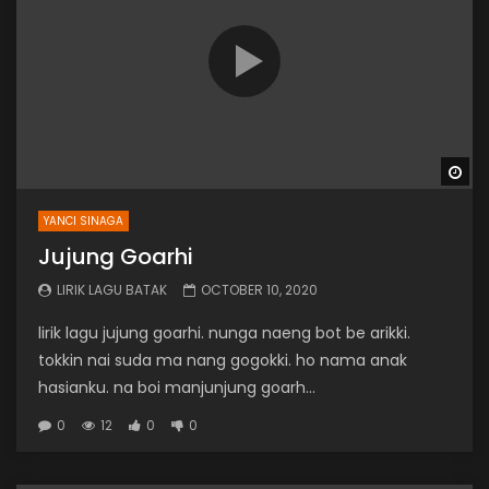
Wa
YANCI SINAGA
Jujung Goarhi
LIRIK LAGU BATAK
OCTOBER 10, 2020
lirik lagu jujung goarhi. nunga naeng bot be arikki.
tokkin nai suda ma nang gogokki. ho nama anak
hasianku. na boi manjunjung goarh...
0
12
0
0