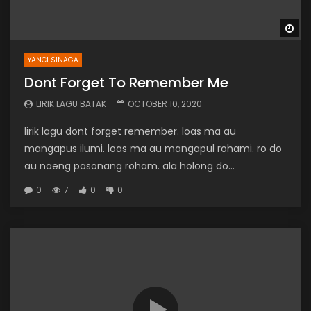
Wa
YANCI SINAGA
Dont Forget To Remember Me
LIRIK LAGU BATAK
OCTOBER 10, 2020
lirik lagu dont forget remember. loas ma au
mangapus ilumi. loas ma au mangapul rohami. ro do
au naeng pasonang roham. ala holong do...
0
7
0
0