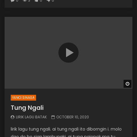
0
3
0
0
Wa
YANCI SINAGA
Tung Ngali
LIRIK LAGU BATAK
OCTOBER 10, 2020
lirik lagu tung ngali. ai tung ngali ito diborngin i. molo
dao do ho sian lambungki. ai tung pajonok ma tu