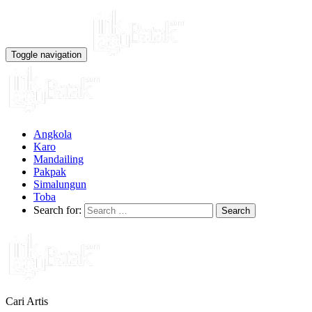
Toggle navigation
Angkola
Karo
Mandailing
Pakpak
Simalungun
Toba
Search for:
Cari Artis