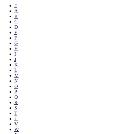
#
A
B
C
D
E
F
G
H
I
J
K
L
M
N
O
P
Q
R
S
T
U
V
W