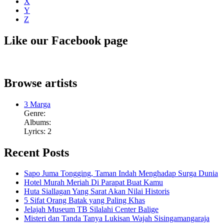
X
Y
Z
Like our Facebook page
Browse artists
3 Marga
Genre:
Albums:
Lyrics: 2
Recent Posts
Sapo Juma Tongging, Taman Indah Menghadap Surga Dunia
Hotel Murah Meriah Di Parapat Buat Kamu
Huta Siallagan Yang Sarat Akan Nilai Historis
5 Sifat Orang Batak yang Paling Khas
Jelajah Museum TB Silalahi Center Balige
Misteri dan Tanda Tanya Lukisan Wajah Sisingamangaraja