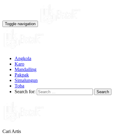
Toggle navigation
Angkola
Karo
Mandailing
Pakpak
Simalungun
Toba
Search for:
Cari Artis