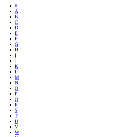
#
A
B
C
D
E
F
G
H
I
J
K
L
M
N
O
P
Q
R
S
T
U
V
W