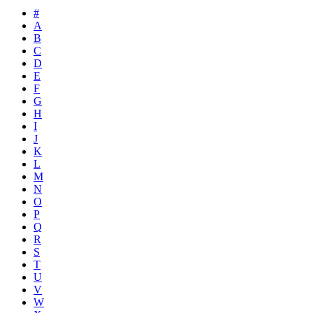
#
A
B
C
D
E
F
G
H
I
J
K
L
M
N
O
P
Q
R
S
T
U
V
W