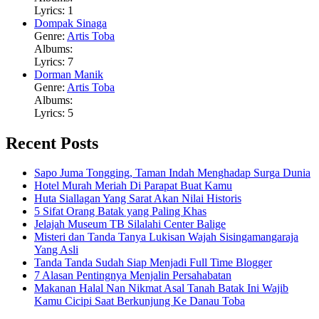
Lyrics: 1
Dompak Sinaga
Genre:
Artis Toba
Albums:
Lyrics: 7
Dorman Manik
Genre:
Artis Toba
Albums:
Lyrics: 5
Recent Posts
Sapo Juma Tongging, Taman Indah Menghadap Surga Dunia
Hotel Murah Meriah Di Parapat Buat Kamu
Huta Siallagan Yang Sarat Akan Nilai Historis
5 Sifat Orang Batak yang Paling Khas
Jelajah Museum TB Silalahi Center Balige
Misteri dan Tanda Tanya Lukisan Wajah Sisingamangaraja
Yang Asli
Tanda Tanda Sudah Siap Menjadi Full Time Blogger
7 Alasan Pentingnya Menjalin Persahabatan
Makanan Halal Nan Nikmat Asal Tanah Batak Ini Wajib
Kamu Cicipi Saat Berkunjung Ke Danau Toba