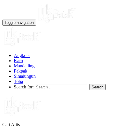
Toggle navigation
Angkola
Karo
Mandailing
Pakpak
Simalungun
Toba
Search for:
Cari Artis