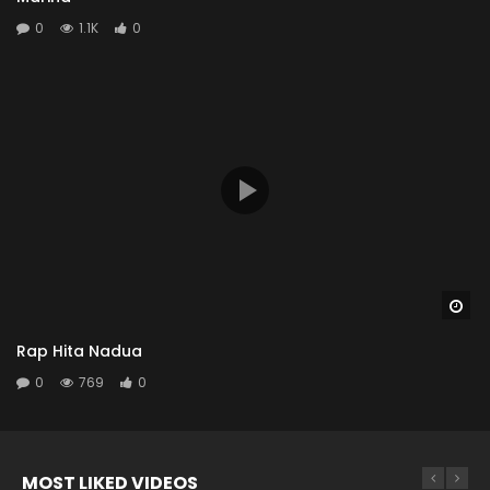
0
1.1K
0
Wa
Rap Hita Nadua
0
769
0
MOST LIKED VIDEOS