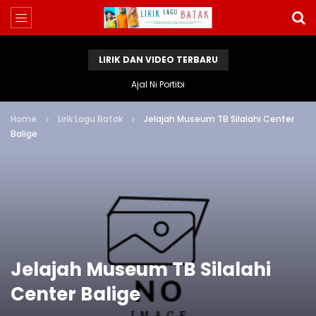
LIRIK DAN VIDEO TERBARU
Ajal Ni Portibi
Home
Lirik Lagu Batak
Jelajah Museum TB Silalahi Center
Balige
Jelajah Museum TB Silalahi
Center Balige