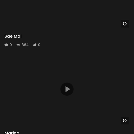
Wa
Sae Mai
0
864
0
Wa
Marina