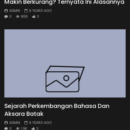
Makin Berkurang? Ternyata Ini Alasannya
ADMIN
9 YEARS AGO
0
866
0
Sejarah Perkembangan Bahasa Dan
Aksara Batak
ADMIN
9 YEARS AGO
0
1.9K
0