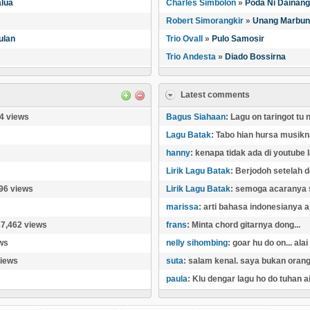
alua
Charles Simbolon
»
Poda Ni Dainang
Robert Simorangkir
»
Unang Marbun
ulan
Trio Ovall
»
Pulo Samosir
Trio Andesta
»
Diado Bossirna
Latest comments
4 views
Bagus Siahaan
: Lagu on taringot tu
Lagu Batak
: Tabo hian hursa musikna
hanny
: kenapa tidak ada di youtube l
Lirik Lagu Batak
: Berjodoh setelah de
96 views
Lirik Lagu Batak
: semoga acaranya su
marissa
: arti bahasa indonesianya a
37,462 views
frans
: Minta chord gitarnya dong...
ws
nelly sihombing
: goar hu do on... ala
views
suta
: salam kenal. saya bukan orang 
paula
: Klu dengar lagu ho do tuhan ai