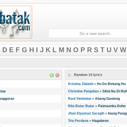
D
E
F
G
H
I
J
K
L
M
N
O
P
R
S
T
U
V
W
Random 10 lyrics
Kristina Silalahi
»
Ho Do Bintang Hu
atua
Christine Panjaitan
»
Sihol Na Di Ro
angguran
Rani Simbolon
»
Abang Ganteng
Rita Butar Butar
»
Paimaonku Doho
Jhon Elyaman Saragih
»
Inang Pang
Trio Perdana
»
Hagabeon