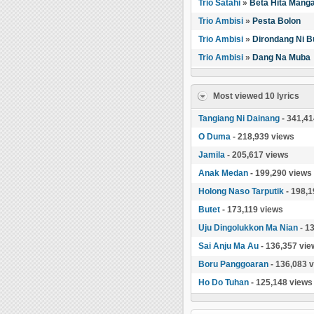
Trio Satahi
»
Beta Hita Mang
Trio Ambisi
»
Pesta Bolon
Trio Ambisi
»
Dirondang Ni B
Trio Ambisi
»
Dang Na Muba
Most viewed 10 lyrics
Tangiang Ni Dainang
- 341,41
O Duma
- 218,939 views
Jamila
- 205,617 views
Anak Medan
- 199,290 views
Holong Naso Tarputik
- 198,1
Butet
- 173,119 views
Uju Dingolukkon Ma Nian
- 1
Sai Anju Ma Au
- 136,357 vie
Boru Panggoaran
- 136,083 
Ho Do Tuhan
- 125,148 views