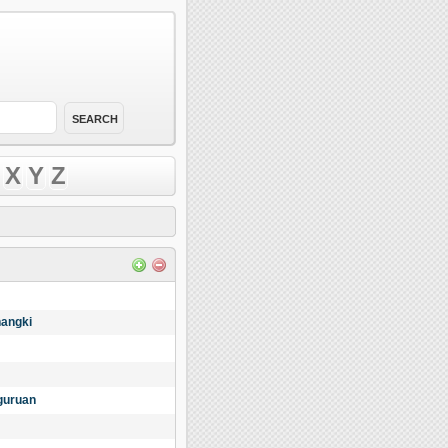
X
Y
Z
hangki
guruan