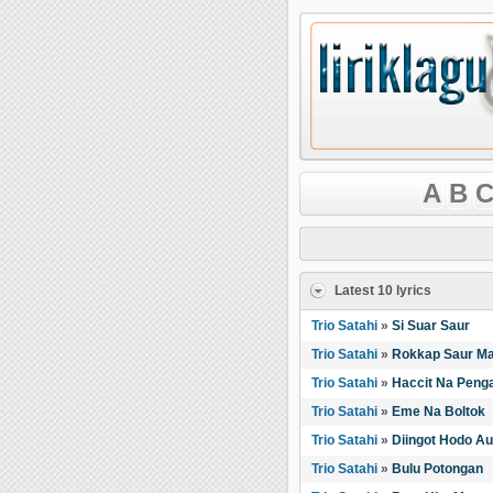
A
B
C
Latest 10 lyrics
Trio Satahi
»
Si Suar Saur
Trio Satahi
»
Rokkap Saur M
Trio Satahi
»
Haccit Na Peng
Trio Satahi
»
Eme Na Boltok
Trio Satahi
»
Diingot Hodo Au
Trio Satahi
»
Bulu Potongan