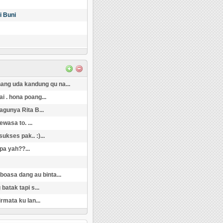
i Buni
 nang uda kandung qu na...
i . hona poang...
agunya Rita B...
wasa to. ...
kses pak.. :)...
pa yah??...
i boasa dang au binta...
batak tapi s...
rmata ku lan...