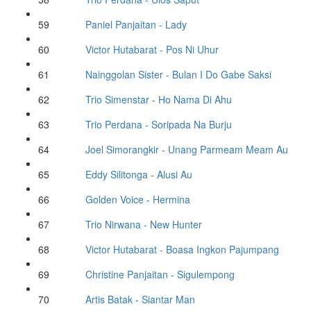
59
Paniel Panjaitan
- Lady
60
Victor Hutabarat
- Pos Ni Uhur
61
Nainggolan Sister
- Bulan I Do Gabe Saksi
62
Trio Simenstar
- Ho Nama Di Ahu
63
Trio Perdana
- Soripada Na Burju
64
Joel Simorangkir
- Unang Parmeam Meam Au
65
Eddy Silitonga
- Alusi Au
66
Golden Voice
- Hermina
67
Trio Nirwana
- New Hunter
68
Victor Hutabarat
- Boasa Ingkon Pajumpang
69
Christine Panjaitan
- Sigulempong
70
Artis Batak
- Siantar Man