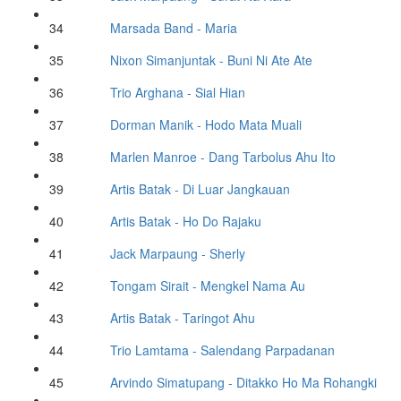
34
Marsada Band
- Maria
35
Nixon Simanjuntak
- Buni Ni Ate Ate
36
Trio Arghana
- Sial Hian
37
Dorman Manik
- Hodo Mata Muali
38
Marlen Manroe
- Dang Tarbolus Ahu Ito
39
Artis Batak
- Di Luar Jangkauan
40
Artis Batak
- Ho Do Rajaku
41
Jack Marpaung
- Sherly
42
Tongam Sirait
- Mengkel Nama Au
43
Artis Batak
- Taringot Ahu
44
Trio Lamtama
- Salendang Parpadanan
45
Arvindo Simatupang
- Ditakko Ho Ma Rohangki