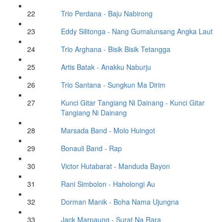
22
Trio Perdana
- Baju Nabirong
23
Eddy Silitonga
- Nang Gumalunsang Angka Laut
24
Trio Arghana
- Bisik Bisik Tetangga
25
Artis Batak
- Anakku Naburju
26
Trio Santana
- Sungkun Ma Dirim
27
Kunci Gitar Tangiang Ni Dainang
- Kunci Gitar
Tangiang Ni Dainang
28
Marsada Band
- Molo Huingot
29
Bonauli Band
- Rap
30
Victor Hutabarat
- Manduda Bayon
31
Rani Simbolon
- Haholongi Au
32
Dorman Manik
- Boha Nama Ujungna
33
Jack Marpaung
- Surat Na Rara