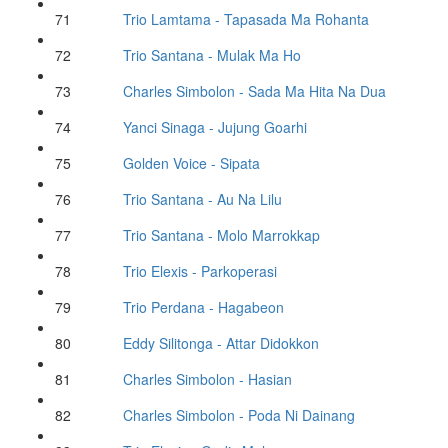
71
Trio Lamtama
- Tapasada Ma Rohanta
72
Trio Santana
- Mulak Ma Ho
73
Charles Simbolon
- Sada Ma Hita Na Dua
74
Yanci Sinaga
- Jujung Goarhi
75
Golden Voice
- Sipata
76
Trio Santana
- Au Na Lilu
77
Trio Santana
- Molo Marrokkap
78
Trio Elexis
- Parkoperasi
79
Trio Perdana
- Hagabeon
80
Eddy Silitonga
- Attar Didokkon
81
Charles Simbolon
- Hasian
82
Charles Simbolon
- Poda Ni Dainang