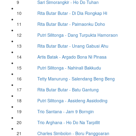
9
Sari Simorangkir
- Ho Do Tuhan
10
Rita Butar Butar
- Di Dia Rongkap Hi
11
Rita Butar Butar
- Paimaonku Doho
12
Putri Silitonga
- Dang Turpukta Hamoraon
13
Rita Butar Butar
- Unang Gabusi Ahu
14
Artis Batak
- Argado Bona Ni Pinasa
15
Putri Silitonga
- Nahinali Bakkudu
16
Tetty Manurung
- Salendang Beng Beng
17
Rita Butar Butar
- Batu Gantung
18
Putri Silitonga
- Assideng Assidoding
19
Trio Santana
- Jam 9 Borngin
20
Trio Arghana
- Ho Do Na Tarpillit
21
Charles Simbolon
- Boru Panggoaran