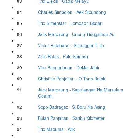
83
Trio Elexis
- Gadis Melayu
84
Charles Simbolon
- Aek Sibundong
85
Trio Simenstar
- Lompaon Bodari
86
Jack Marpaung
- Unang Tinggalhon Au
87
Victor Hutabarat
- Sinanggar Tullo
88
Artis Batak
- Pulo Samosir
89
Vico Pangaribuan
- Dekke Jahir
90
Christine Panjaitan
- O Tano Batak
91
Jack Marpaung
- Saputangan Na Marsulam
Goarmi
92
Sopo Badragaz
- Si Boru Na Asing
93
Bulan Panjaitan
- Saribu Kilometer
94
Trio Maduma
- Atik