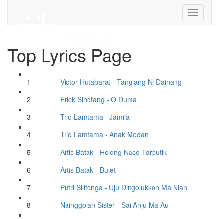
Toggle
navigati
Top Lyrics Page
1
Victor Hutabarat
- Tangiang Ni Dainang
2
Erick Sihotang
- O Duma
3
Trio Lamtama
- Jamila
4
Trio Lamtama
- Anak Medan
5
Artis Batak
- Holong Naso Tarputik
6
Artis Batak
- Butet
7
Putri Silitonga
- Uju Dingolukkon Ma Nian
8
Nainggolan Sister
- Sai Anju Ma Au