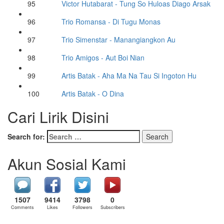
95
Victor Hutabarat
- Tung So Huloas Diago Arsak
96
Trio Romansa
- Di Tugu Monas
97
Trio Simenstar
- Manangiangkon Au
98
Trio Amigos
- Aut Boi Nian
99
Artis Batak
- Aha Ma Na Tau Si Ingoton Hu
100
Artis Batak
- O Dina
Cari Lirik Disini
Search for:
Akun Sosial Kami
1507
9414
3798
0
Comments
Likes
Followers
Subscribers