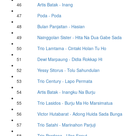
46
Artis Batak
- Inang
47
Poda
- Poda
48
Bulan Panjaitan
- Hasian
49
Nainggolan Sister
- Hita Na Dua Gabe Sada
50
Trio Lamtama
- Cintaki Holan Tu Ho
51
Dewi Marpaung
- Didia Rokkap Hi
52
Yessy Sitorus
- Tolu Sahundulan
53
Trio Century
- Lapo Permata
54
Artis Batak
- Inangku Na Burju
55
Trio Lasidos
- Burju Ma Ho Marsimatua
56
Victor Hutabarat
- Adong Huida Sada Bunga
57
Trio Satahi
- Marinahon Parjuji
58
Trio Perdana
- Ulos Saput