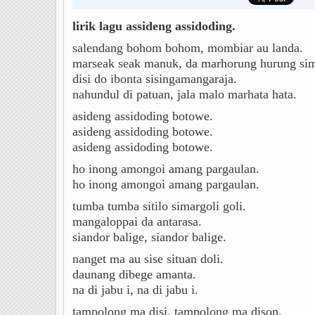
lirik lagu assideng assidoding.
salendang bohom bohom, mombiar au landa.
marseak seak manuk, da marhorung hurung sim
disi do ibonta sisingamangaraja.
nahundul di patuan, jala malo marhata hata.
asideng assidoding botowe.
asideng assidoding botowe.
asideng assidoding botowe.
ho inong amongoi amang pargaulan.
ho inong amongoi amang pargaulan.
tumba tumba sitilo simargoli goli.
mangaloppai da antarasa.
siandor balige, siandor balige.
nanget ma au sise situan doli.
daunang dibege amanta.
na di jabu i, na di jabu i.
tampolong ma disi, tampolong ma dison.