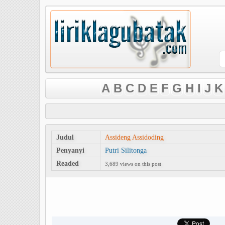
A
B
C
D
E
F
G
H
I
J
K
Judul
Assideng Assidoding
Penyanyi
Putri Silitonga
Readed
3,689 views on this post