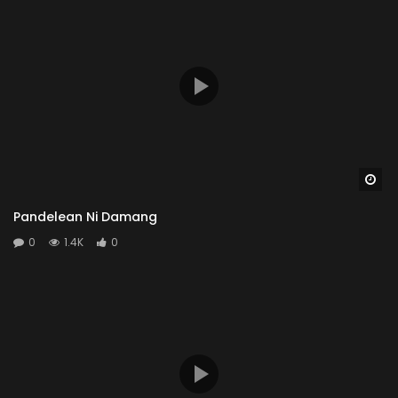
Wa
Pandelean Ni Damang
0
1.4K
0