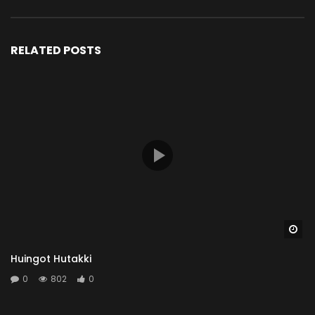
RELATED POSTS
Wa
Huingot Hutakki
0
802
0