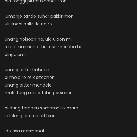
ala tonggi pittor binondutton.
jumonjo tando suhar pakkirimon.
uli tinahi balik do na ro.
unang holsoan ho, ula ulaon mi.
ikkon marmanat ho, asa marlaba ho
dingolumi.
unang pittor holsoan.
ai molo ro otik sitaonon.
unang pittor mandele.
molo tung masa tahe parsorion.
ai dang tarbaen somamolus mara.
saleleng hita diportibion.
ido asa marmanat.