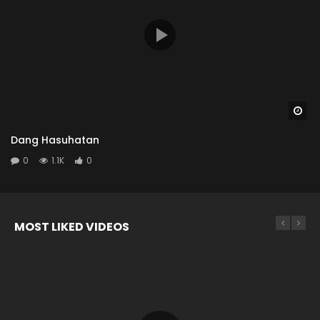
Wa
Dang Hasuhatan
0
1.1K
0
MOST LIKED VIDEOS