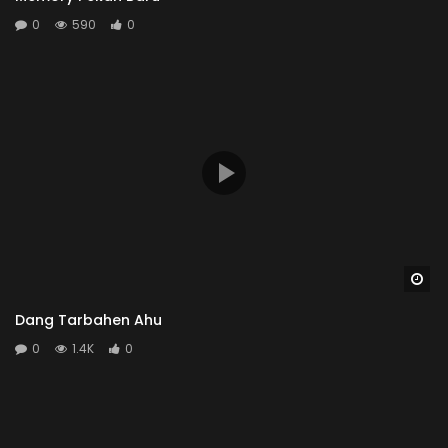
0
590
0
Wa
Dang Tarbahen Ahu
0
1.4K
0