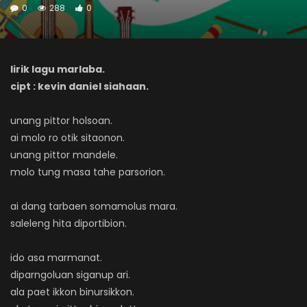
0
288
0
lirik lagu marlaba.
cipt : kevin daniel siahaan.
unang pittor holsoan.
ai molo ro otik sitaonon.
unang pittor mandele.
molo tung masa tahe parsorion.
ai dang tarbaen somamolus mara.
saleleng hita diportibion.
ido asa marmanat.
diparngoluan siganup ari.
ala paet ikkon binursikkon.