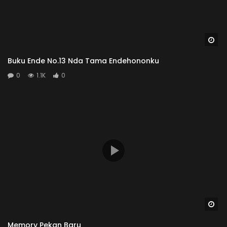
Wa
Buku Ende No.13 Nda Tama Endehononku
0
1.1K
0
Wa
Memory Pekan Baru