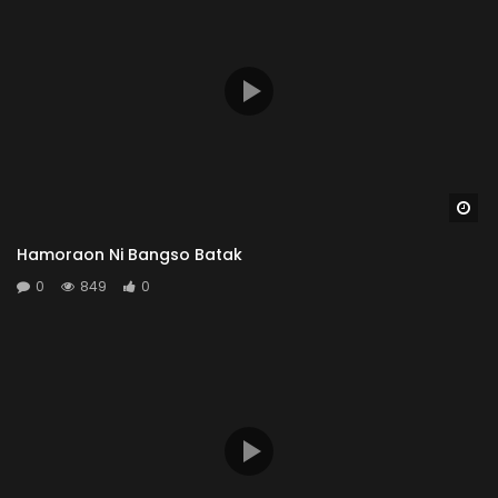
Wa
Hamoraon Ni Bangso Batak
0
849
0