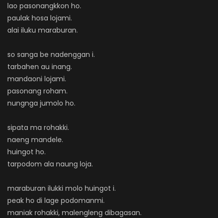
lao pasonangkkon ho.
paulak hosa lojami.
alai iluku maraburan.
so sanga be nadenggan i.
tarbahen au inang.
mandaoni lojami.
pasonang roham.
nungnga jumolo ho.
sipata ma rohakki.
naeng mandele.
huingot ho.
tarpodom ala naung loja.
maraburan ilukki molo huingot i.
peak ho di lage podomanmi.
maniak rohakki, malengleng dibagasan.