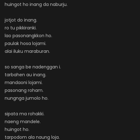
huingot ho inang da naburju.
jotjot do inang.
ro tu pikkiranki.
lao pasonangkkon ho.
paulak hosa lojami.
alai iluku maraburan.
so sanga be nadenggan i.
tarbahen au inang.
mandaoni lojami.
pasonang roham.
nungnga jumolo ho.
sipata ma rohakki.
naeng mandele.
huingot ho.
tarpodom ala naung loja.