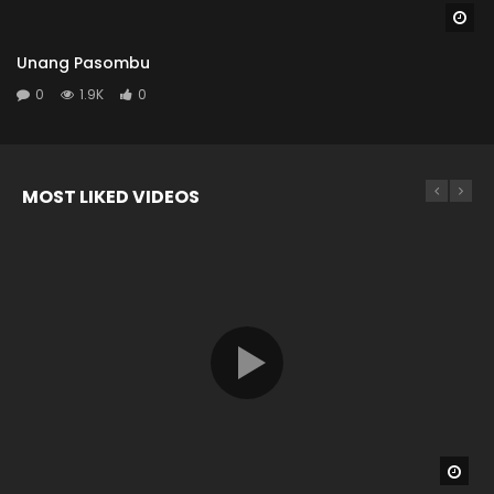
Wa
Unang Pasombu
0
1.9K
0
MOST LIKED VIDEOS
Wat
Wat
Wat
Wat
04:26
04:04