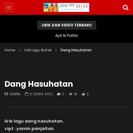
LIRIK DAN VIDEO TERBARU
Ajal Ni Portibi
Home
Lirik Lagu Batak
Dang Hasuhatan
Dang Hasuhatan
ADMIN
3 YEARS AGO
0
1K
0
lirik lagu dang hasuhatan.
cipt : yamin panjaitan.