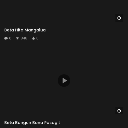
Wa
Beta Hita Mangalua
0
848
0
Wa
Beta Bangun Bona Pasogit