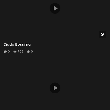
Wa
Diado Bossirna
0
769
0