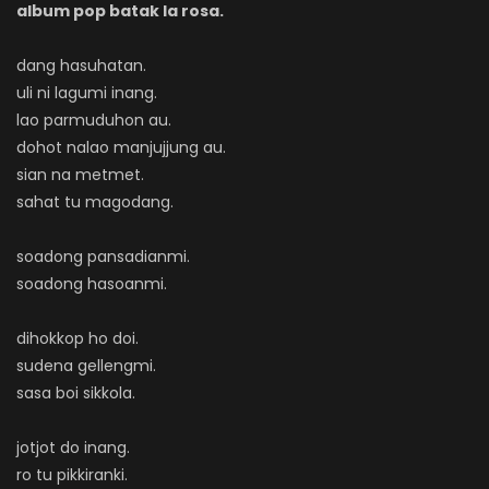
album pop batak la rosa.
dang hasuhatan.
uli ni lagumi inang.
lao parmuduhon au.
dohot nalao manjujjung au.
sian na metmet.
sahat tu magodang.
soadong pansadianmi.
soadong hasoanmi.
dihokkop ho doi.
sudena gellengmi.
sasa boi sikkola.
jotjot do inang.
ro tu pikkiranki.