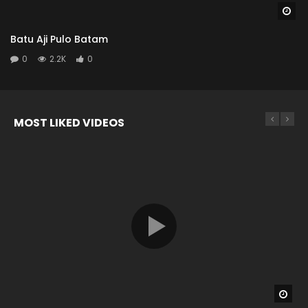
Wa
Batu Aji Pulo Batam
0
2.2K
0
MOST LIKED VIDEOS
Wat
Wat
Wat
Wat
04:26
04:04