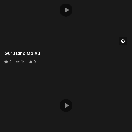
Wa
Guru Diho Ma Au
0
1K
0