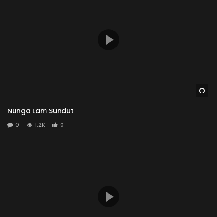
Wa
Nunga Lam Sundut
0
1.2K
0