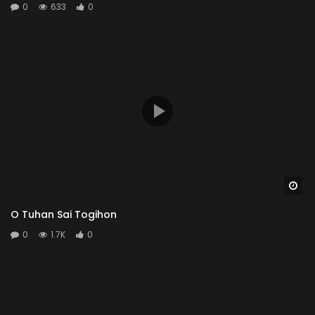
0
633
0
Wa
O Tuhan Sai Togihon
0
1.7K
0