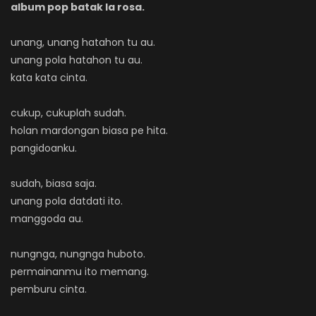
album pop batak la rosa.
unang, unang hatahon tu au.
unang pola hatahon tu au.
kata kata cinta.
cukup, cukuplah sudah.
holan mardongan biasa pe hita.
pangidoanku.
sudah, biasa saja.
unang pola datdati ito.
manggoda au.
nungnga, nungnga huboto.
permainanmu ito memang.
pemburu cinta.