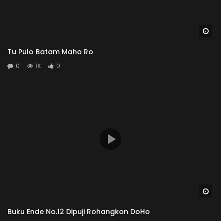
Wa
Tu Pulo Batam Maho Ro
0
1K
0
Wa
Buku Ende No.12 Dipuji Rohangkon DoHo