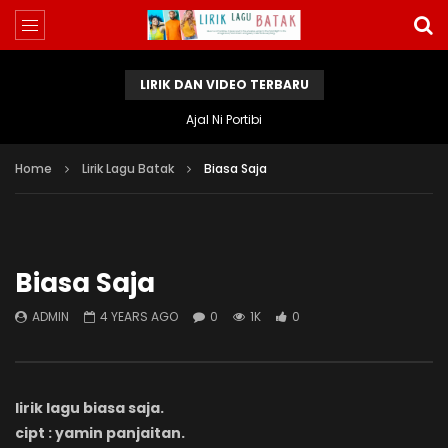
LIRIK DAN VIDEO TERBARU
Ajal Ni Portibi
Home
Lirik Lagu Batak
Biasa Saja
Biasa Saja
ADMIN
4 YEARS AGO
0
1K
0
lirik lagu biasa saja.
cipt : yamin panjaitan.