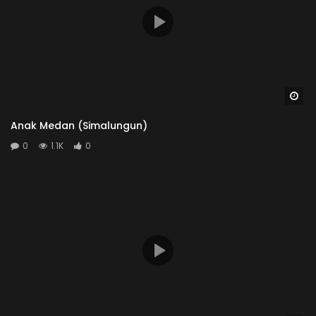
Wa
Anak Medan (Simalungun)
0
1.1K
0