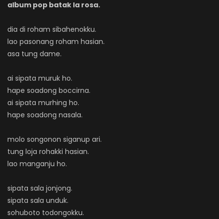
album pop batak la rosa.
dia di roham sibahenokku.
lao pasonang roham hasian.
asa tung dame.
ai sipata muruk ho.
hape soadong boccirna.
ai sipata murhing ho.
hape soadong nasala.
molo songonon siganup ari.
tung loja rohakki hasian.
lao manganju ho.
sipata sala jonjong.
sipata sala unduk.
sohuboto todongokku.