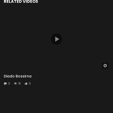
RELATED VIDEOS
Wa
Diado Bossirna
0
1K
0