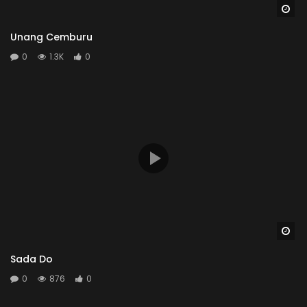
Wa
Unang Cemburu
0
1.3K
0
Wa
Sada Do
0
876
0