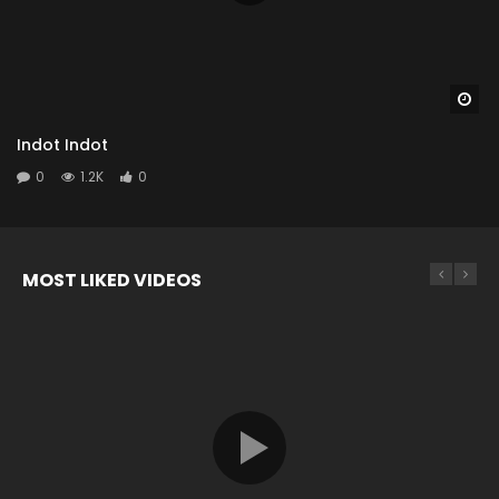
Wa
Indot Indot
0
1.2K
0
MOST LIKED VIDEOS