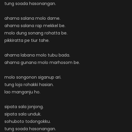
tung soada hasonangan.
ahama salana molo dame.
ahama salana rap mekkel be.
molo dung sonang rohatta be.
pikkiratta pe tiur tahe.
ahama labana molo tubu bada.
ahama gunana molo marhosom be.
molo songonon siganup ari.
tung loja rohakki hasian.
lao manganju ho.
sipata sala jonjong.
sipata sala unduk.
sohuboto todongokku.
tung soada hasonangan.