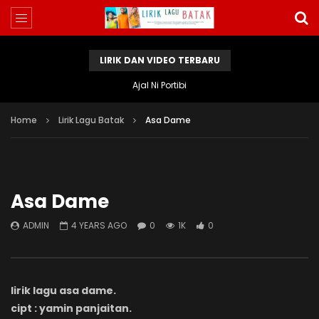
LIRIK DAN VIDEO TERBARU
Ajal Ni Portibi
Home
Lirik Lagu Batak
Asa Dame
Asa Dame
ADMIN
4 YEARS AGO
0
1K
0
lirik lagu asa dame.
cipt : yamin panjaitan.