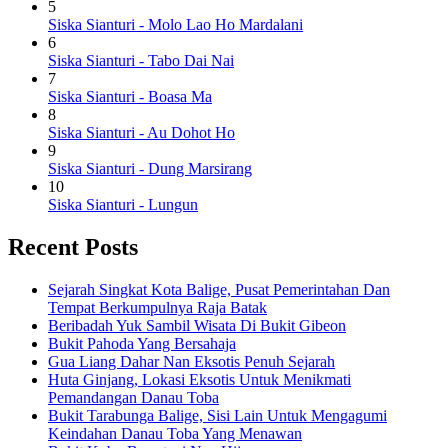
5
Siska Sianturi
- Molo Lao Ho Mardalani
6
Siska Sianturi
- Tabo Dai Nai
7
Siska Sianturi
- Boasa Ma
8
Siska Sianturi
- Au Dohot Ho
9
Siska Sianturi
- Dung Marsirang
10
Siska Sianturi
- Lungun
Recent Posts
Sejarah Singkat Kota Balige, Pusat Pemerintahan Dan
Tempat Berkumpulnya Raja Batak
Beribadah Yuk Sambil Wisata Di Bukit Gibeon
Bukit Pahoda Yang Bersahaja
Gua Liang Dahar Nan Eksotis Penuh Sejarah
Huta Ginjang, Lokasi Eksotis Untuk Menikmati
Pemandangan Danau Toba
Bukit Tarabunga Balige, Sisi Lain Untuk Mengagumi
Keindahan Danau Toba Yang Menawan