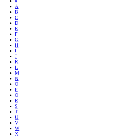
#
A
B
C
D
E
F
G
H
I
J
K
L
M
N
O
P
Q
R
S
T
U
V
W
X