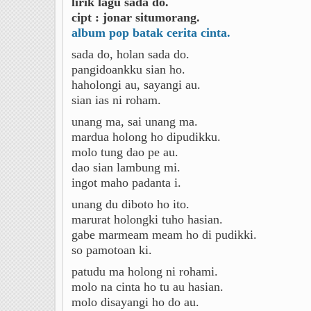
lirik lagu sada do.
cipt : jonar situmorang.
album pop batak cerita cinta.
sada do, holan sada do.
pangidoankku sian ho.
haholongi au, sayangi au.
sian ias ni roham.
unang ma, sai unang ma.
mardua holong ho dipudikku.
molo tung dao pe au.
dao sian lambung mi.
ingot maho padanta i.
unang du diboto ho ito.
marurat holongki tuho hasian.
gabe marmeam meam ho di pudikki.
so pamotoan ki.
patudu ma holong ni rohami.
molo na cinta ho tu au hasian.
molo disayangi ho do au.