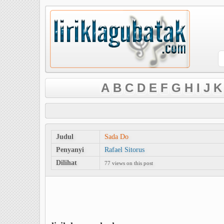
A
B
C
D
E
F
G
H
I
J
K
Judul
Sada Do
Penyanyi
Rafael Sitorus
Dilihat
77 views on this post