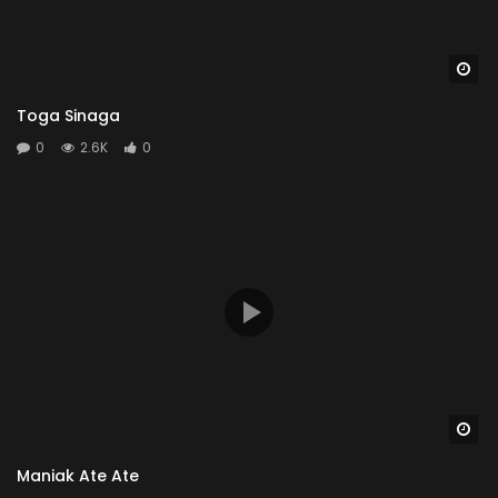
Wa
Toga Sinaga
0
2.6K
0
Wa
Maniak Ate Ate