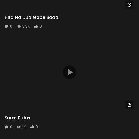
Wa
Hita Na Dua Gabe Sada
0
3.3K
0
Wa
Surat Putus
0
1K
0