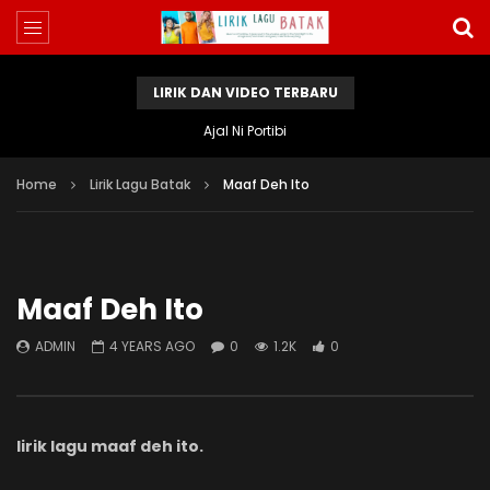
LIRIK DAN VIDEO TERBARU
Ajal Ni Portibi
Home
Lirik Lagu Batak
Maaf Deh Ito
Maaf Deh Ito
ADMIN
4 YEARS AGO
0
1.2K
0
lirik lagu maaf deh ito.