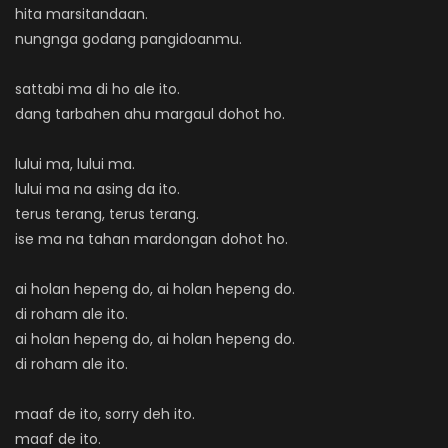
hita marsitandaan.
nungnga godang pangidoanmu.
sattabi ma di ho ale ito.
dang tarbahen ahu margaul dohot ho.
lului ma, lului ma.
lului ma na asing da ito.
terus terang, terus terang.
ise ma na tahan mardongan dohot ho.
ai holan hepeng do, ai holan hepeng do.
di roham ale ito.
ai holan hepeng do, ai holan hepeng do.
di roham ale ito.
maaf de ito, sorry deh ito.
maaf de ito.