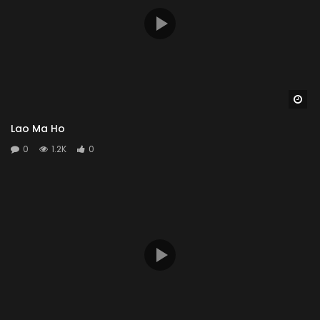
Wa
Lao Ma Ho
0
1.2K
0