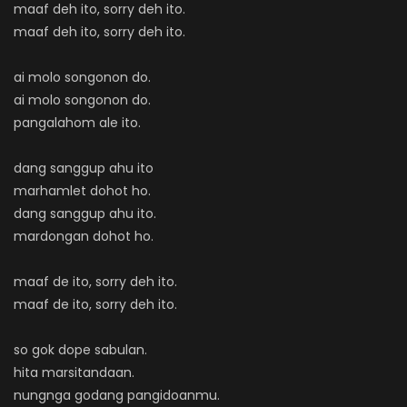
maaf deh ito, sorry deh ito.
maaf deh ito, sorry deh ito.
ai molo songonon do.
ai molo songonon do.
pangalahom ale ito.
dang sanggup ahu ito
marhamlet dohot ho.
dang sanggup ahu ito.
mardongan dohot ho.
maaf de ito, sorry deh ito.
maaf de ito, sorry deh ito.
so gok dope sabulan.
hita marsitandaan.
nungnga godang pangidoanmu.