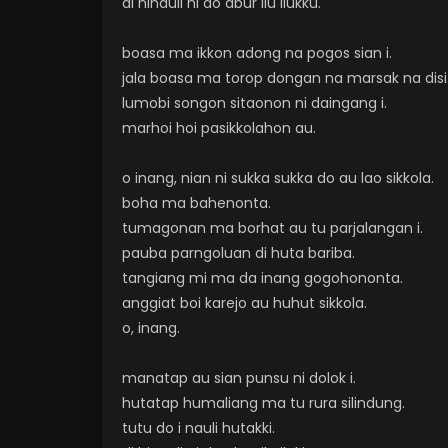
di hinauli ni do abur ilu ilukku.
boasa ma ikkon adong na pogos sian i.
jala boasa ma torop dongan na marsak na disi
lumobi songon sitaonon ni daingang i.
marhoi hoi pasikkolahon au.
o inang, nian ni sukka sukka do au lao sikkola.
boha ma bahenonta.
tumagonan ma borhat au tu parjalangan i.
pauba parngoluan di huta bariba.
tangiang mi ma da inang gogohononta.
anggiat boi karejo au huhut sikkola.
o, inang.
manatap au sian punsu ni dolok i.
hutatap humaliang ma tu rura silindung.
tutu do i nauli hutakki.