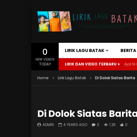
0
LIRIK LAGU BATAK
BERIT
NEW VIDEOS
TODAY
LIRIK DAN VIDEO TERBARU
Ajal Ni 
Home
Lirik Lagu Batak
Di Dolok Siatas Barita
Di Dolok Siatas Barit
ADMIN
4 YEARS AGO
0
1.2K
0