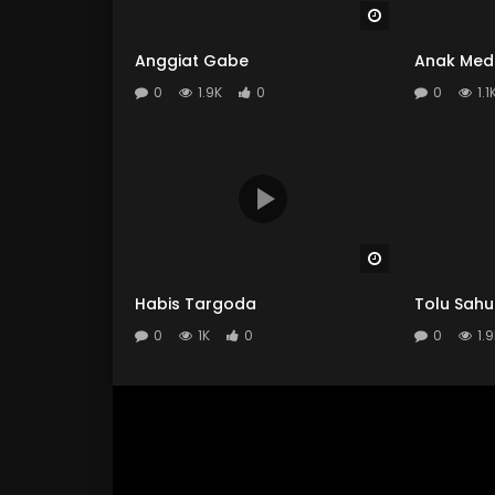
Watch Later
Anggiat Gabe
Anak Med
0
1.9K
0
0
1.1
Watch Later
Habis Targoda
Tolu Sah
0
1K
0
0
1.