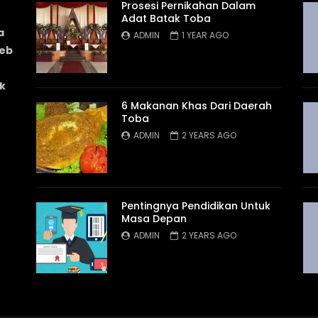
Prosesi Pernikahan Dalam
Adat Batak Toba
a
ADMIN
1 YEAR AGO
web
k
6 Makanan Khas Dari Daerah
Toba
ADMIN
2 YEARS AGO
Pentingnya Pendidikan Untuk
Masa Depan
ADMIN
2 YEARS AGO