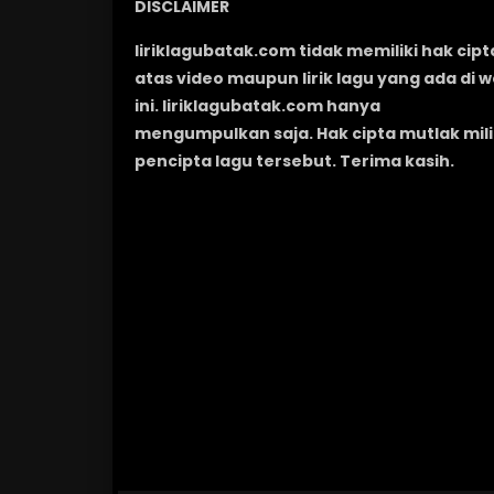
DISCLAIMER
liriklagubatak.com tidak memiliki hak cipt
atas video maupun lirik lagu yang ada di 
ini. liriklagubatak.com hanya
mengumpulkan saja. Hak cipta mutlak mili
pencipta lagu tersebut. Terima kasih.