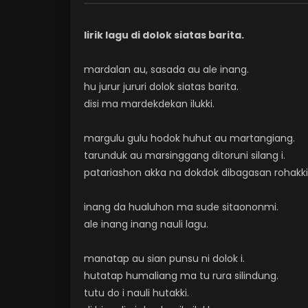
lirik lagu di dolok siatas barita.
mardalan au, sasada au ale inang.
hu jurur jururi dolok siatas barita.
disi ma mardekdekan ilukki.
margulu gulu hodok huhut au martangiang.
tarunduk au marsinggang ditoruni silang i.
patariashon akka na dokdok dibagasan rohakki
inang da hualuhon ma sude sitaononmi.
ale inang inang nauli lagu.
manatap au sian punsu ni dolok i.
hutatap humaliang ma tu rura silindung.
tutu do i nauli hutakki.