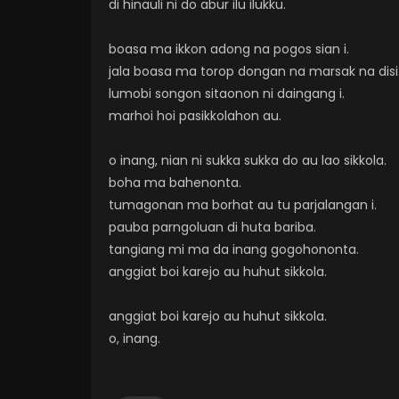
di hinauli ni do abur ilu ilukku.
boasa ma ikkon adong na pogos sian i.
jala boasa ma torop dongan na marsak na disi
lumobi songon sitaonon ni daingang i.
marhoi hoi pasikkolahon au.
o inang, nian ni sukka sukka do au lao sikkola.
boha ma bahenonta.
tumagonan ma borhat au tu parjalangan i.
pauba parngoluan di huta bariba.
tangiang mi ma da inang gogohononta.
anggiat boi karejo au huhut sikkola.
anggiat boi karejo au huhut sikkola.
o, inang.