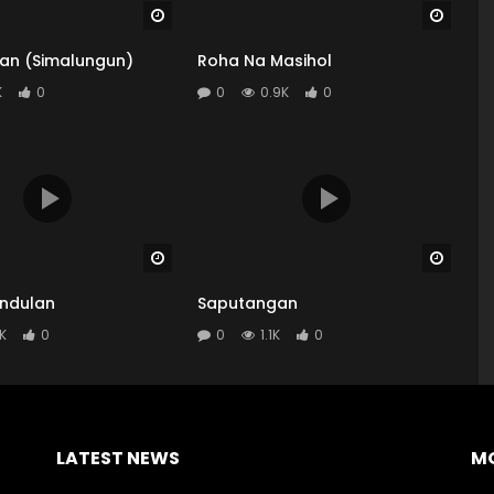
Watch Later
Watch
an (Simalungun)
Roha Na Masihol
K
0
0
0.9K
0
Watch Later
Watch
undulan
Saputangan
9K
0
0
1.1K
0
LATEST NEWS
M