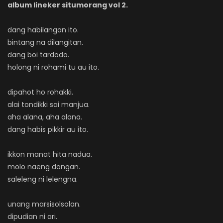
album lineker situmorang vol 2.
dang habilangan ito.
bintang na dilangitan.
dang boi tardodo.
holong ni rohami tu au ito.
dipahot ho rohakki.
alai tondikki sai manjua.
aha alana, aha alana.
dang habis pikkir au ito.
ikkon manat hita nadua.
molo naeng dongan.
saleleng ni lelengna.
unang marsisolsolan.
dipudian ni ari.