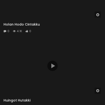
Wa
Holan Hodo Cintakku
0
4.1K
0
Wa
Huingot Hutakki