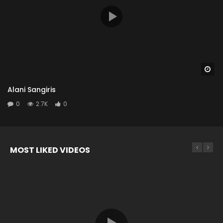
Wa
Alani Sangiris
0
2.7K
0
MOST LIKED VIDEOS