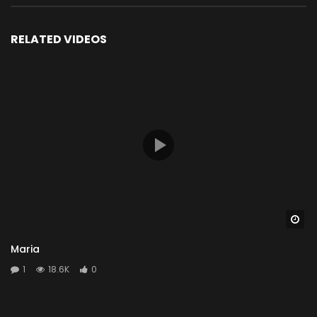
RELATED VIDEOS
Wa
Maria
1
18.6K
0