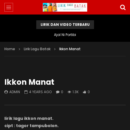
LIRIK DAN VIDEO TERBARU
Ajal Ni Portibi
Home
Lirik Lagu Batak
Ikkon Manat
Ikkon Manat
ADMIN
4 YEARS AGO
0
1.3K
0
lirik lagu ikkon manat.
cipt : tagor tampubolon.