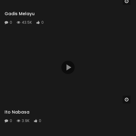
Wa
Gadis Melayu
0
43.5K
0
Wa
Ito Nabasa
0
3.9K
0