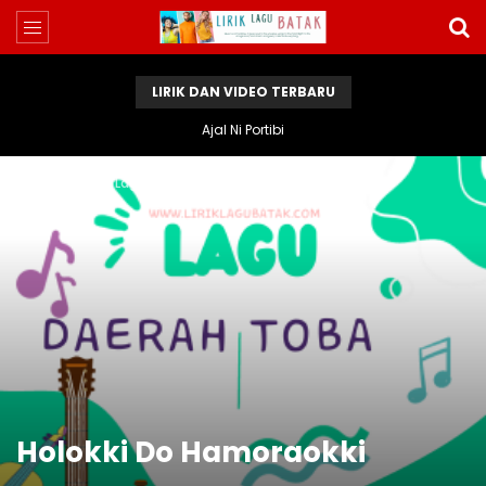
LIRIK DAN VIDEO TERBARU
Ajal Ni Portibi
Home
Lirik Lagu Batak
Holokki Do Hamoraokki
Holokki Do Hamoraokki