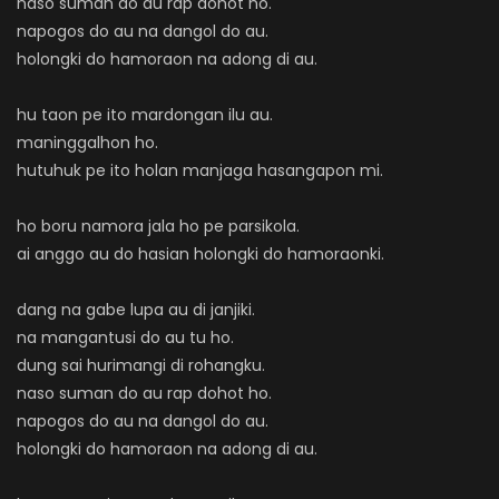
naso suman do au rap dohot ho.
napogos do au na dangol do au.
holongki do hamoraon na adong di au.
hu taon pe ito mardongan ilu au.
maninggalhon ho.
hutuhuk pe ito holan manjaga hasangapon mi.
ho boru namora jala ho pe parsikola.
ai anggo au do hasian holongki do hamoraonki.
dang na gabe lupa au di janjiki.
na mangantusi do au tu ho.
dung sai hurimangi di rohangku.
naso suman do au rap dohot ho.
napogos do au na dangol do au.
holongki do hamoraon na adong di au.