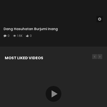
Wa
Dang Hasuhatan Burjumi Inang
0
1.6K
0
MOST LIKED VIDEOS