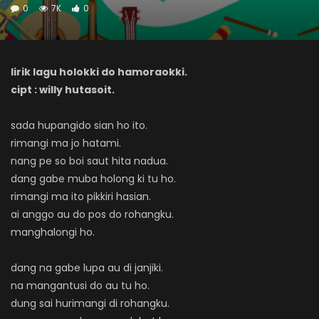
0
7K
0
lirik lagu holokki do hamoraokki.
cipt : willy hutasoit.
sada hupangido sian ho ito.
rimangi ma jo hatami.
nang pe so boi saut hita nadua.
dang gabe muba holong ki tu ho.
rimangi ma ito pikkiri hasian.
ai anggo au do pos do rohangku.
manghalongi ho.
dang na gabe lupa au di janjiki.
na mangantusi do au tu ho.
dung sai hurimangi di rohangku.