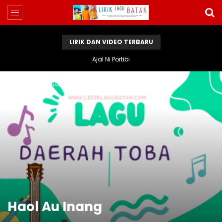
LIRIK DAN VIDEO TERBARU
Ajal Ni Portibi
Home
Lirik Lagu Batak
Haol Au Inang
Haol Au Inang