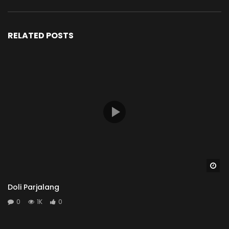
RELATED POSTS
Wa
Doli Parjalang
0
1K
0