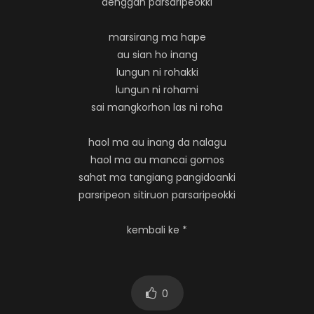
denggan parsaripeokki
marsirang ma hape
au sian ho inang
lungun ni rohakki
lungun ni rohami
sai mangkorhon las ni roha
haol ma au inang da nalagu
haol ma au mancai gomos
sahat ma tangiang pangidoanki
parsripeon sitiruon parsaripeokki
kembali ke *
0