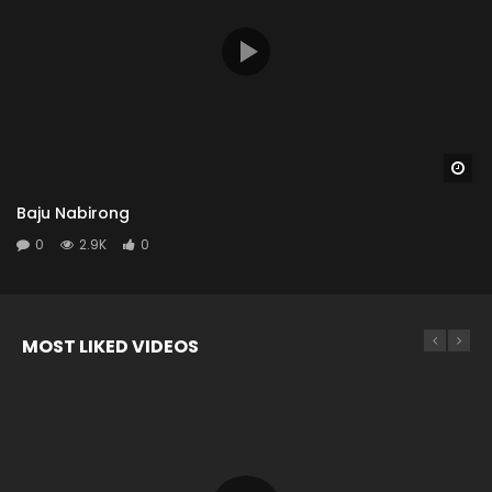
Wa
Baju Nabirong
0
2.9K
0
MOST LIKED VIDEOS