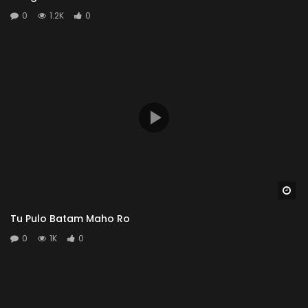
0
1.2K
0
Wa
Tu Pulo Batam Maho Ro
0
1K
0