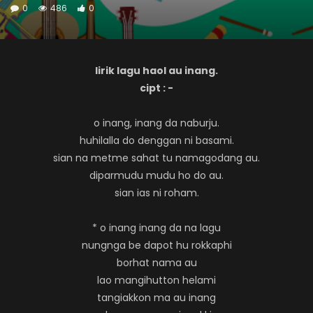
0
486
0
lirik lagu haol au inang.
cipt : -
o inang, inang da naburju.
huhilalla do denggan ni basami.
sian na metme sahat tu namagodang au.
diparmudu mudu ho do au.
sian ias ni roham.
* o inang inang da na lagu
nungnga be dapot hu rokkaphi
borhat nama au
lao mangihutton helami
tangiakkon ma au inang