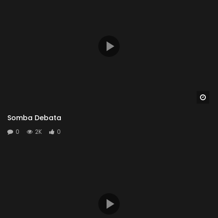
Wa
Somba Debata
0
2K
0