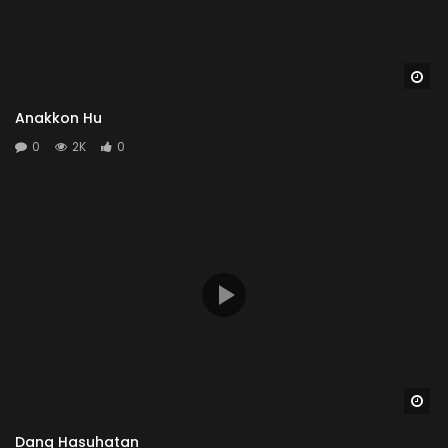
Wa
Anakkon Hu
0
2K
0
Wa
Dang Hasuhatan