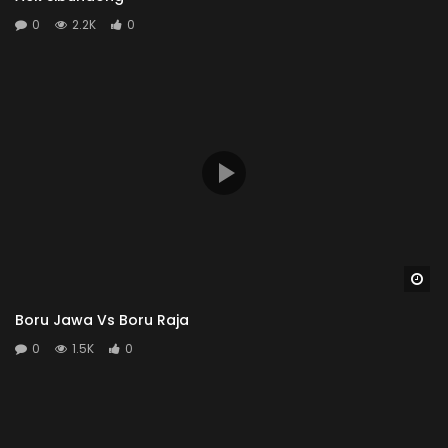
0
2.2K
0
Wa
Boru Jawa Vs Boru Raja
0
1.5K
0