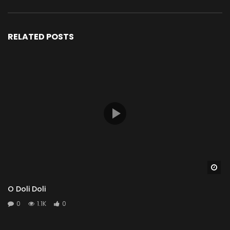
RELATED POSTS
Wa
O Doli Doli
0
1.1K
0