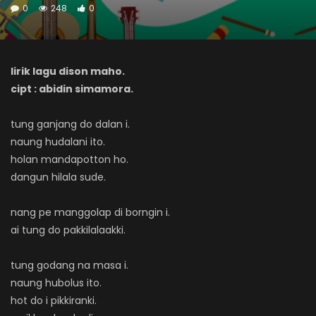
0
248
0
lirik lagu dison maho.
cipt : abidin simamora.
tung ganjang do dalan i.
naung hudalani ito.
holan mandapotton ho.
dangun hilala sude.
nang pe manggolap di borngin i.
ai tung do pakkilalaakki.
tung godang na masa i.
naung hubolus ito.
hot do i pikkiranki.