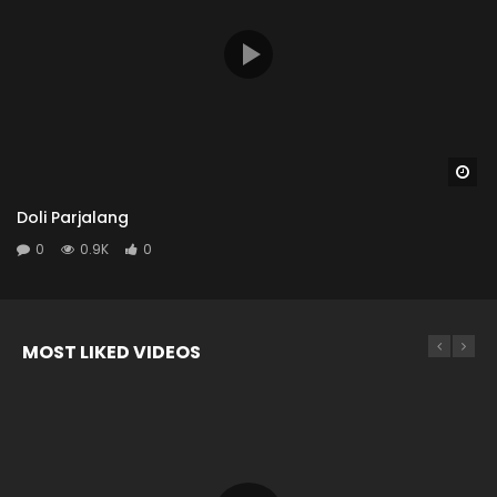
Wa
Doli Parjalang
0
0.9K
0
MOST LIKED VIDEOS