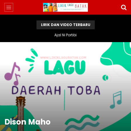
LIRIK DAN VIDEO TERBARU
Ajal Ni Portibi
Home
Lirik Lagu Batak
Dison Maho
Dison Maho