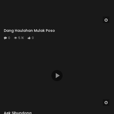
Wa
Dang Haulahan Mulak Poso
0
5.1K
0
Wa
Aek Sibundong