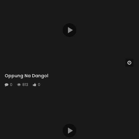
Wa
Oppung Na Dangol
0
813
0