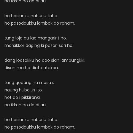
na ikkon ho do di au.
ho hasianku naburju tahe.
ho pasoddukku lambok do roham.
tung loja au lao mangaririt ho.
marsikkor daging ki pasari sari ho.
dang loasokku ho dao sian lambungkki.
dison ma ho diate atekon.
tung godang na masa i.
naung hubolus ito.
hot do i pikkiranki.
na ikkon ho do di au.
ho hasianku naburju tahe.
ho pasoddukku lambok do roham.