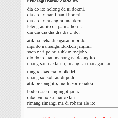
lirik lagu batak diado ito.
dia do ito holong da ni dokmi.
dia do ito nanti nanti honmi.
dia do ito nuang ni undukmi
leleng au ito da paima hon i.
dia dia dia dia dia dia .. do.
atik na beha dibagasan nipi do.
nipi do namangundukkon janjimi.
saon nari pe hu sukkun majoho.
olo doho tuau manang na daong ito.
unang sai makkirim, unang sai managam au.
tung takkas ma jo pikkiri.
unang sol soli au di pudi.
atik pe dang ito, marhusor rohakki.
hodo naso mangingot janji.
dibahen ho au marpikkiri.
rimang rimangi ma di roham ale ito.