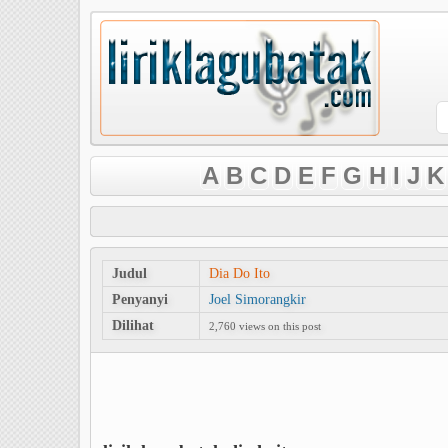
A
B
C
D
E
F
G
H
I
J
K
Judul
Dia Do Ito
Penyanyi
Joel Simorangkir
Dilihat
2,760 views on this post