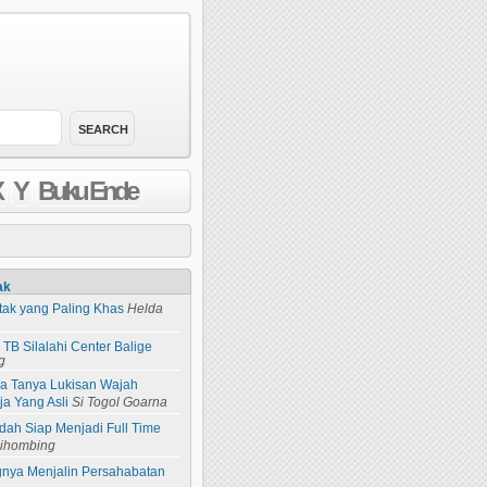
X
Y
Buku Ende
ak
atak yang Paling Khas
Helda
TB Silalahi Center Balige
g
da Tanya Lukisan Wajah
a Yang Asli
Si Togol Goarna
ah Siap Menjadi Full Time
Sihombing
gnya Menjalin Persahabatan