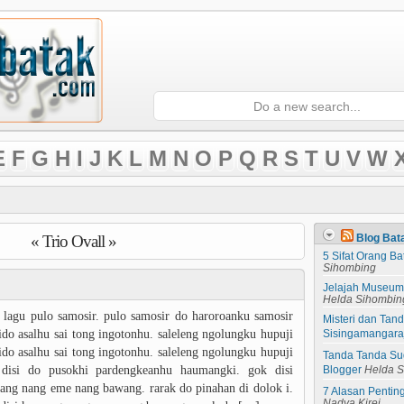
E
F
G
H
I
J
K
L
M
N
O
P
Q
R
S
T
U
V
W
« Trio Ovall »
Blog Bat
5 Sifat Orang B
Sihombing
Jelajah Museum 
Helda Sihombin
k lagu pulo samosir. pulo samosir do haroroanku samosir
Misteri dan Tan
ido asalhu sai tong ingotonhu. saleleng ngolungku hupuji
Sisingamangaraj
ido asalhu sai tong ingotonhu. saleleng ngolungku hupuji
Tanda Tanda Sud
 disi do pusokhi pardengkeanhu haumangki. gok disi
Blogger
Helda 
ang nang eme nang bawang. rarak do pinahan di dolok i.
7 Alasan Pentin
Nadya Kirei