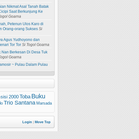
Nan Nikmat Asal Tanah Batak
Cicipi Saat Berkunjung Ke
Togol Goarna
ah, Petenun Ulos Karo di
an Orang-orang Sukses
Si
ya Agus Yudhoyono dan
nari Tor Tor
Si Togol Goarna
ik Nan Berkesan Di Desa Tuk
Togol Goarna
amosir ~ Pulau Dalam Pulau
Buku
Toba
sisi 2000
Trio Santana
do
Marsada
Login
|
Move Top