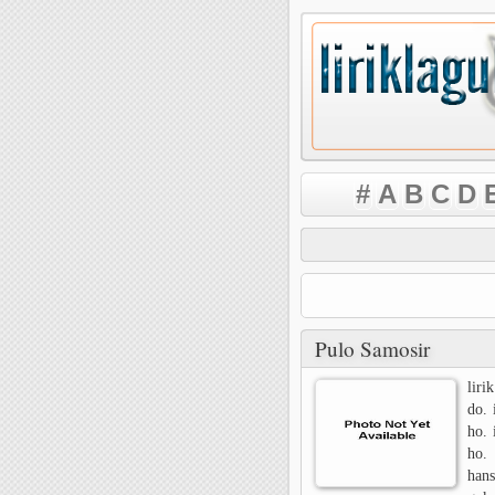
#
A
B
C
D
Pulo Samosir
liri
do. 
ho. 
ho.
hans