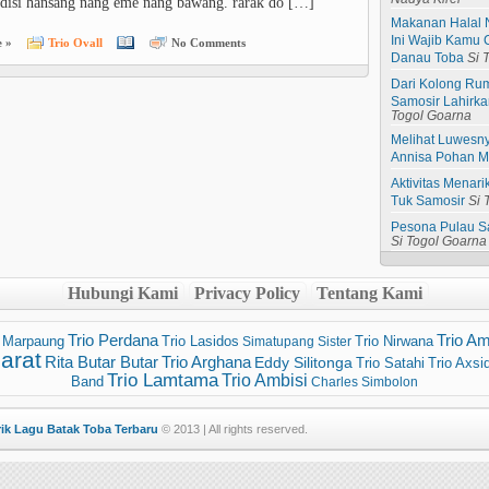
disi hansang nang eme nang bawang. rarak do […]
Makanan Halal 
Ini Wajib Kamu 
 »
Trio Ovall
No Comments
Danau Toba
Si 
Dari Kolong Rum
Samosir Lahirk
Togol Goarna
Melihat Luwesn
Annisa Pohan Me
Aktivitas Menar
Tuk Samosir
Si 
Pesona Pulau S
Si Togol Goarna
Hubungi Kami
Privacy Policy
Tentang Kami
Trio Perdana
Trio Am
 Marpaung
Trio Lasidos
Trio Nirwana
Simatupang Sister
arat
Trio Arghana
Rita Butar Butar
Eddy Silitonga
Trio Satahi
Trio Axsi
Trio Lamtama
Trio Ambisi
Band
Charles Simbolon
rik Lagu Batak Toba Terbaru
© 2013 | All rights reserved.