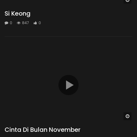
Si Keong
0
847
0
Wa
Cinta Di Bulan November