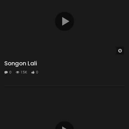
Wa
Songon Lali
0
1.5K
0