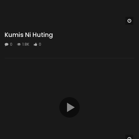
Wa
Kumis Ni Huting
0
1.8K
0
Wa