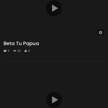
Wa
Beta Tu Papua
0
2K
0