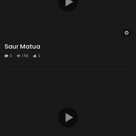
Wa
Saur Matua
0
1.5K
0