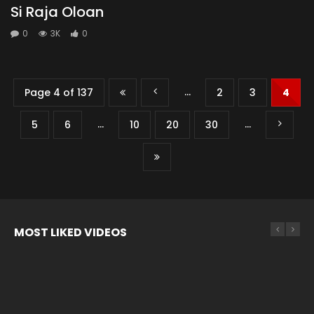
Si Raja Oloan
0
3K
0
...
Page 4 of 137
2
3
4
...
...
5
6
10
20
30
MOST LIKED VIDEOS