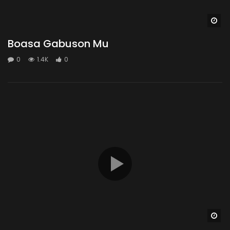
Wa
Boasa Gabuson Mu
0
1.4K
0
Wa