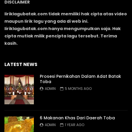
DISCLAIMER
liriklagubatak.com tidak memiliki hak cipta atas video
maupun lirik lagu yang ada di web ini.
liriklagubatak.com hanya mengumpulkan saja. Hak
cipta mutlak milik pencipta lagu tersebut. Terima
kasih.
LATEST NEWS
Prosesi Pernikahan Dalam Adat Batak
Toba
ADMIN
5 MONTHS AGO
6 Makanan Khas Dari Daerah Toba
ADMIN
1 YEAR AGO