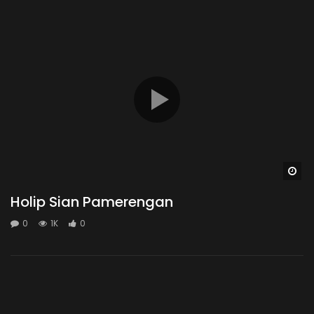
Wa
Holip Sian Pamerengan
0
1K
0