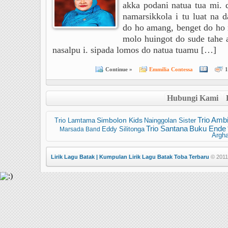
akka podani natua tua mi. 
namarsikkola i tu luat na 
do ho amang, benget do ho 
molo huingot do sude tah
nasalpu i. sipada lomos do natua tuamu […]
Continue »
Emmilia Contessa
1
Hubungi Kami
Trio Ambi
Trio Lamtama
Simbolon Kids
Nainggolan Sister
Trio Santana
Buku Ende
Marsada Band
Eddy Silitonga
Argh
Lirik Lagu Batak | Kumpulan Lirik Lagu Batak Toba Terbaru
© 2011 