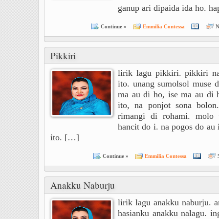
ganup ari dipaida ida ho. h
Continue »
Emmilia Contessa
N
Pikkiri
lirik lagu pikkiri. pikkiri 
ito. unang sumolsol muse di
ma au di ho, ise ma au di 
ito, na ponjot sona bolon
rimangi di rohami. molo 
hancit do i. na pogos do au 
ito. […]
Continue »
Emmilia Contessa
Anakku Naburju
lirik lagu anakku naburju. 
hasianku anakku nalagu. in