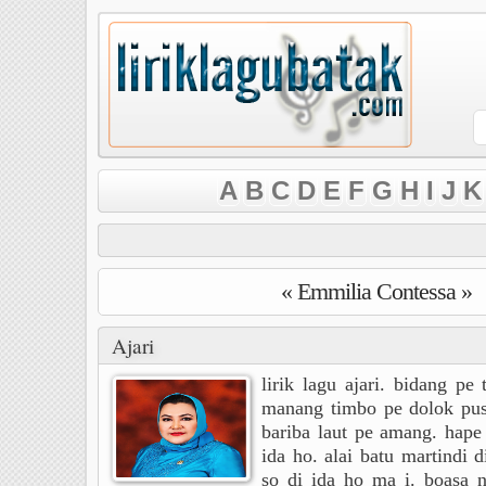
A
B
C
D
E
F
G
H
I
J
K
« Emmilia Contessa »
Ajari
lirik lagu ajari. bidang pe
manang timbo pe dolok pusu
bariba laut pe amang. hape 
ida ho. alai batu martindi 
so di ida ho ma i. boasa n