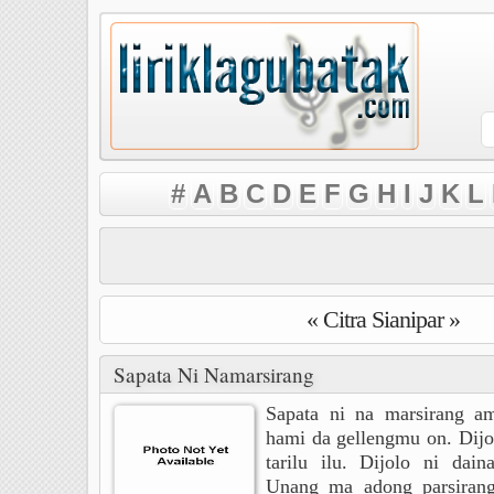
#
A
B
C
D
E
F
G
H
I
J
K
L
« Citra Sianipar »
Sapata Ni Namarsirang
Sapata ni na marsirang a
hami da gellengmu on. Dijo
tarilu ilu. Dijolo ni dain
Unang ma adong parsiran