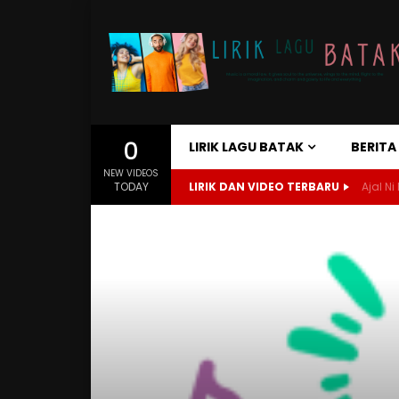
0
LIRIK LAGU BATAK
BERIT
NEW VIDEOS
TODAY
LIRIK DAN VIDEO TERBARU
Ajal Ni 
Home
Lirik Lagu Batak
Bunga Pansur