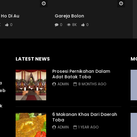
Watch Later
Watch
 Ho Di Au
Gareja Bolon
K
0
0
8K
0
LATEST NEWS
M
Prosesi Pernikahan Dalam
Adat Batak Toba
a
ADMIN
8 MONTHS AGO
web
k
6 Makanan Khas Dari Daerah
Toba
ADMIN
1 YEAR AGO