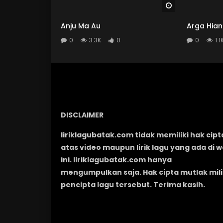
Watch Later
Anju Ma Au
Arga Hian
0
3.3K
0
0
1.1
DISCLAIMER
liriklagubatak.com tidak memiliki hak cipt
atas video maupun lirik lagu yang ada di 
ini. liriklagubatak.com hanya
mengumpulkan saja. Hak cipta mutlak mili
pencipta lagu tersebut. Terima kasih.