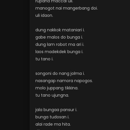
rupana maccai uli.
manogot nai mangerbang doi.
uli idaon.
dung nakkok mataniari i.
gabe malos do bunga i.
dung lam robot ma ari i.
laos madekdek bunga i.
tu tano i.
songoni do nang jolma i.
nasangap namora napogos.
molo juppang tikkina.
tu tano ujungna.
jala bungaa pansur i.
bunga tudosan i.
alai rade ma hita.