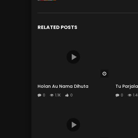
RELATED POSTS
Watch Later
Holan Au Nama Dihuta
Tu Parjal
0
1.1K
0
0
1.