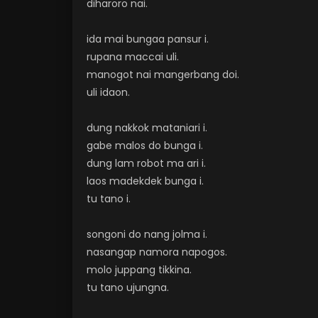
diharoro nai.
ida mai bungaa pansur i.
rupana maccai uli.
manogot nai mangerbang doi.
uli idaon.
dung nakkok mataniari i.
gabe malos do bunga i.
dung lam robot ma ari i.
laos madekdek bunga i.
tu tano i.
songoni do nang jolma i.
nasangap namora napogos.
molo juppang tikkina.
tu tano ujungna.