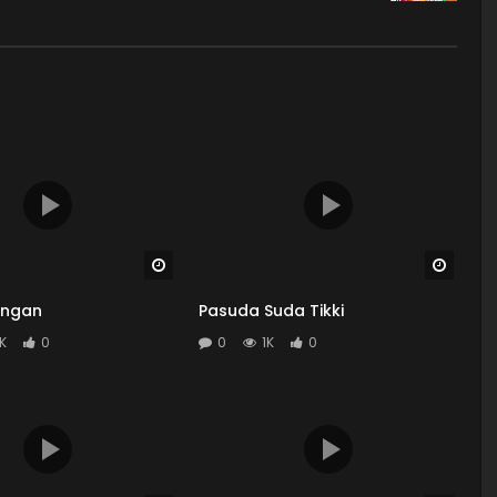
Watch Later
Watch
angan
Pasuda Suda Tikki
4K
0
0
1K
0