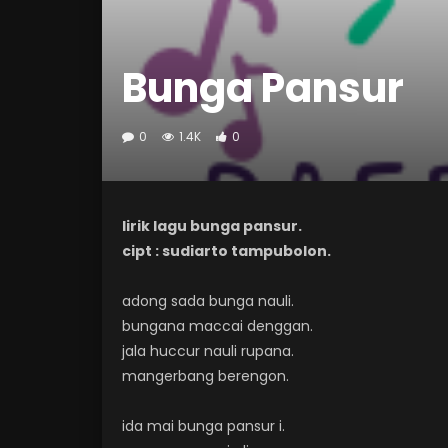
Bunga Pansur
0
1.4K
0
lirik lagu bunga pansur.
cipt : sudiarto tampubolon.
adong sada bunga nauli.
bungana maccai denggan.
jala huccur nauli rupana.
mangerbang berengon.
ida mai bunga pansur i.