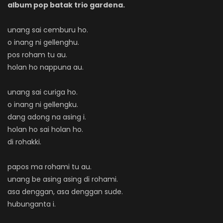
album pop batak trio gardena.
unang sai cemburu ho.
o inang ni gellenghu.
pos roham tu au.
holan ho nappuna au.
unang sai curiga ho.
o inang ni gellengku.
dang adong na asing i.
holan ho sai holan ho.
di rohakki.
papos ma rohami tu au.
unang be asing asing di rohami.
asa denggan, asa denggan sude.
hubunganta i.