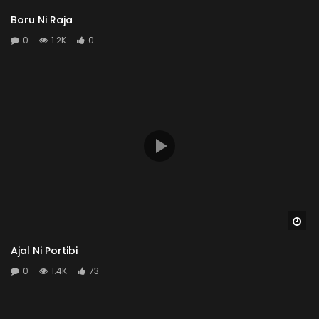
Boru Ni Raja
0
1.2K
0
Wa
Ajal Ni Portibi
0
1.4K
73