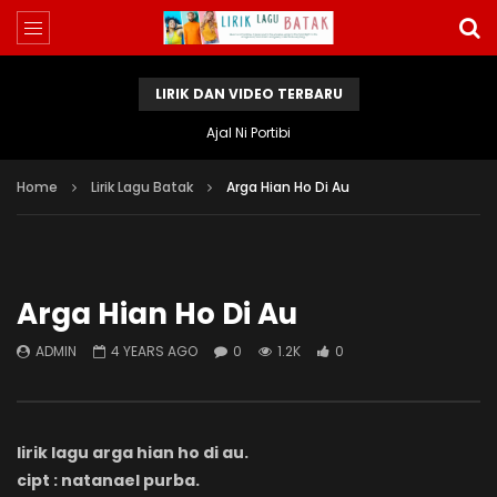
LIRIK DAN VIDEO TERBARU
Ajal Ni Portibi
Home
Lirik Lagu Batak
Arga Hian Ho Di Au
Arga Hian Ho Di Au
ADMIN
4 YEARS AGO
0
1.2K
0
lirik lagu arga hian ho di au.
cipt : natanael purba.