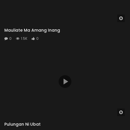
Wa
Mauliate Ma Amang Inang
0
1.5K
0
Wa
Pulungan Ni Ubat