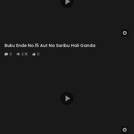
Wa
Buku Ende No.15 Aut Na Saribu Hali Ganda
0
2.1K
0
Wa