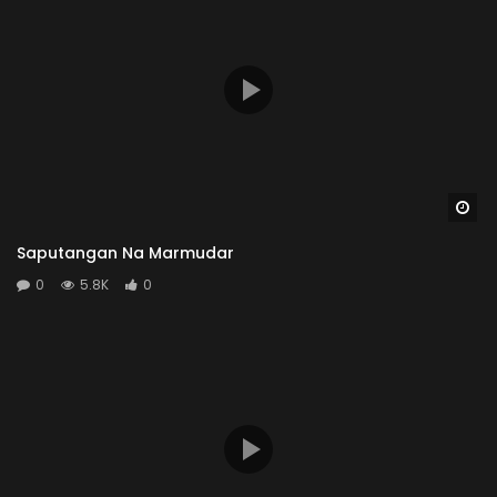
Wa
Saputangan Na Marmudar
0
5.8K
0