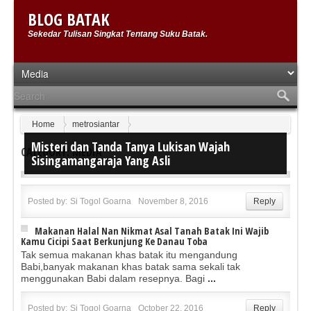
BLOG BATAK
Sekedar Tulisan Singkat Tentang Suku Batak.
Home
metrosiantar
Misteri dan Tanda Tanya Lukisan Wajah
CATEGORY: MEDIA
Sisingamangaraja Yang Asli
Posted by:
Si Togol Goarna
November 8, 2016
Reply
Makanan Halal Nan Nikmat Asal Tanah Batak Ini Wajib
Kamu Cicipi Saat Berkunjung Ke Danau Toba
Tak semua makanan khas batak itu mengandung
Babi,banyak makanan khas batak sama sekali tak
menggunakan Babi dalam resepnya. Bagi
...
Posted by:
Si Togol Goarna
October 22, 2016
Reply