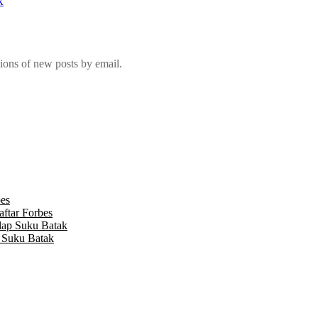
k
tions of new posts by email.
es
ftar Forbes
dap Suku Batak
 Suku Batak