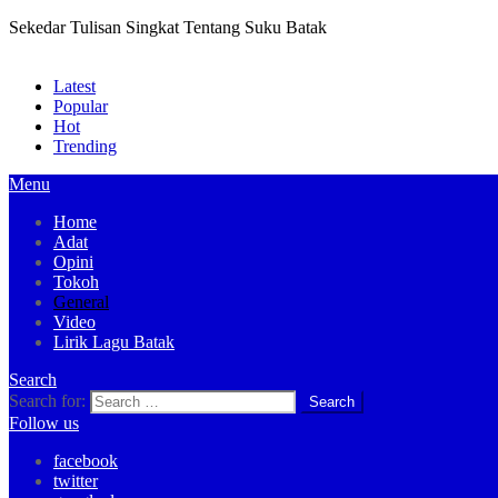
Sekedar Tulisan Singkat Tentang Suku Batak
Latest
Popular
Hot
Trending
Menu
Home
Adat
Opini
Tokoh
General
Video
Lirik Lagu Batak
Search
Search for:
Follow us
facebook
twitter