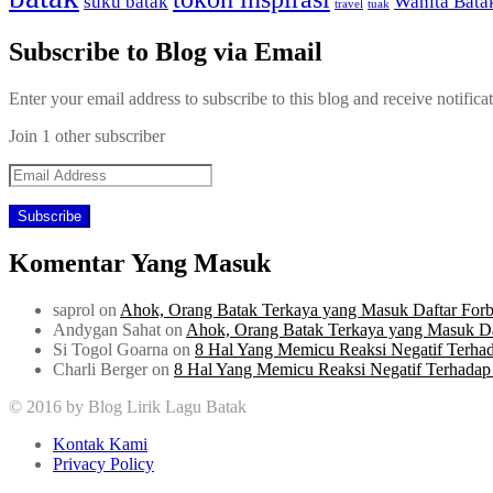
suku batak
Wanita Bata
travel
tuak
Subscribe to Blog via Email
Enter your email address to subscribe to this blog and receive notifica
Join 1 other subscriber
Email
Address
Komentar Yang Masuk
saprol
on
Ahok, Orang Batak Terkaya yang Masuk Daftar Forb
Andygan Sahat
on
Ahok, Orang Batak Terkaya yang Masuk Da
Si Togol Goarna
on
8 Hal Yang Memicu Reaksi Negatif Terha
Charli Berger
on
8 Hal Yang Memicu Reaksi Negatif Terhadap
© 2016 by Blog Lirik Lagu Batak
Kontak Kami
Privacy Policy