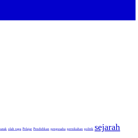
sejarah
batak
olah raga
Pelajar
Pendidikan
pengusaha
pernikahan
politik