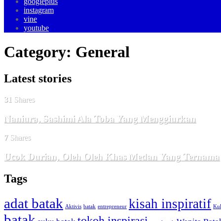
googleplus
instagram
vine
youtube
Category: General
Latest
stories
31
Shares
Naniura, Sashimi Ala Toba Yang Menggiurkan
7
Shares
Ucok Durian, Oleh Oleh Khas Medan Yang Ternama
Tags
adat batak
kisah inspiratif
Aktivis
batak
entrepreneur
Kul
batak
tokoh inspirasi