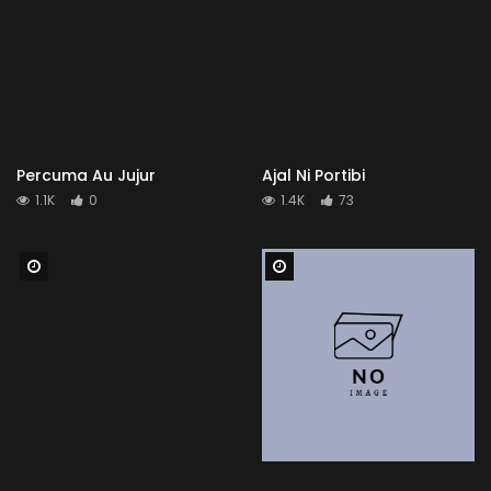
Percuma Au Jujur
Ajal Ni Portibi
1.1K
0
1.4K
73
Watch Later
Watch Later