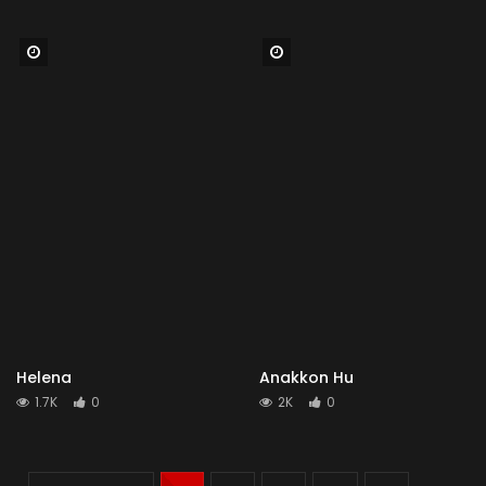
Watch Later
Watch Later
Helena
Anakkon Hu
1.7K
0
2K
0