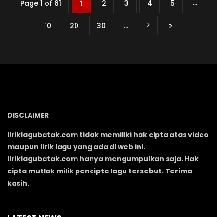
...
Page 1 of 61
1
2
3
4
5
...
10
20
30
DISCLAIMER
liriklagubatak.com tidak memiliki hak cipta atas video
maupun lirik lagu yang ada di web ini.
liriklagubatak.com hanya mengumpulkan saja. Hak
cipta mutlak milik pencipta lagu tersebut. Terima
kasih.