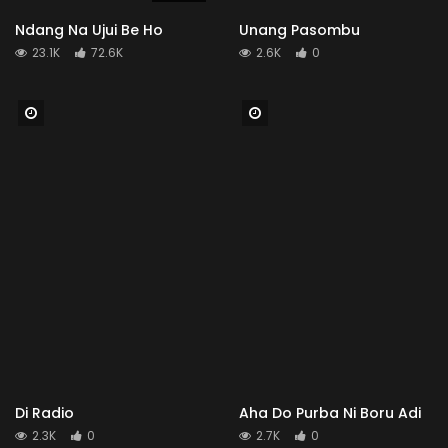
Ndang Na Ujui Be Ho
Unang Pasombu
23.1K
72.6K
2.6K
0
Watch Later
Watch Later
Di Radio
Aha Do Purba Ni Boru Adi
2.3K
0
2.7K
0