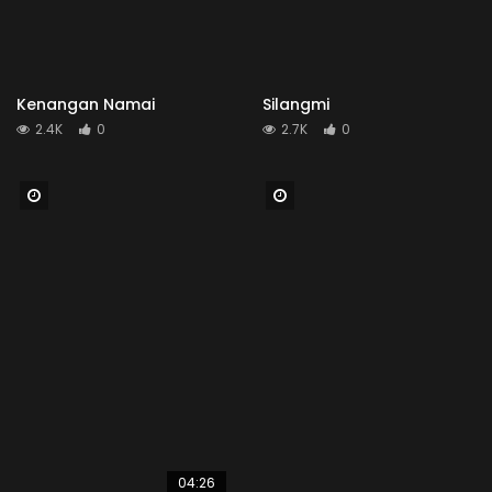
Kenangan Namai
Silangmi
2.4K
0
2.7K
0
Watch Later
Watch Later
04:26