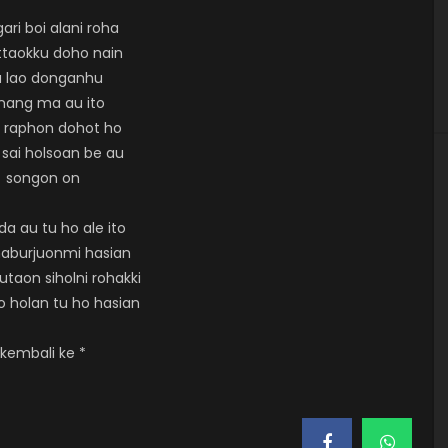
gari boi alani roha
ttaokku doho nain
 lao donganhu
nang ma au ito
 raphon dohot ho
sai holsoan be au
songon on
da au tu ho ale ito
haburjuonmi hasian
utaon siholni rohakki
ho holan tu ho hasian
kembali ke *