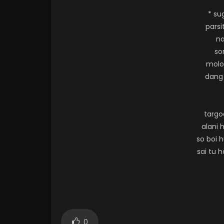
* su
parsi
na
so
molo
dang 
targo
alani 
so boi h
sai tu 
0