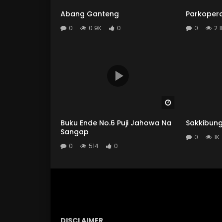
Abang Ganteng
Parkopera
0
0.9K
0
0
2.1
Watch Later
Buku Ende No.6 Puji Jahowa Na
Sakkibun
Sangap
0
1K
0
514
0
DISCLAIMER