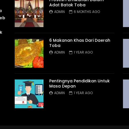
Adat Batak Toba
a
ADMIN
6 MONTHS AGO
web
k
6 Makanan Khas Dari Daerah
Toba
ADMIN
1 YEAR AGO
Pentingnya Pendidikan Untuk
Masa Depan
ADMIN
1 YEAR AGO