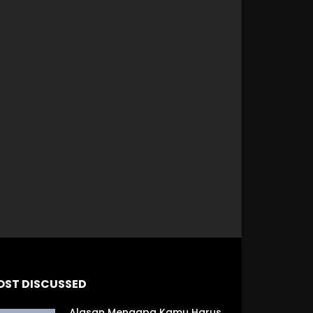
 Later
OST DISCUSSED
Alasan Mengapa Kamu Harus