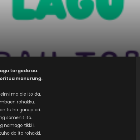
 lagu targoda au.
 soritua manurung.
elmi ma ale ito da.
mbaen rohakku.
lan tu ho ganup ari.
ng samenit ito.
g namago tikki i.
tuho do ito rohakki.