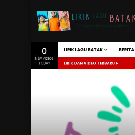
0
LIRIK LAGU BATAK
BERIT
NEW VIDEOS
TODAY
LIRIK DAN VIDEO TERBARU
Ajal Ni 
Home
Lirik Lagu Batak
Targoda Au