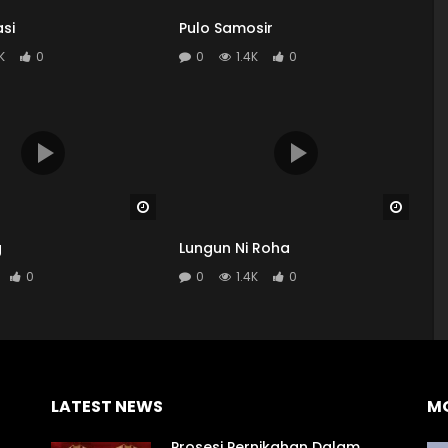
si
Pulo Samosir
K
0
0
1.4K
0
Watch Later
Watch
g
Lungun Ni Roha
0
0
1.4K
0
LATEST NEWS
M
Prosesi Pernikahan Dalam