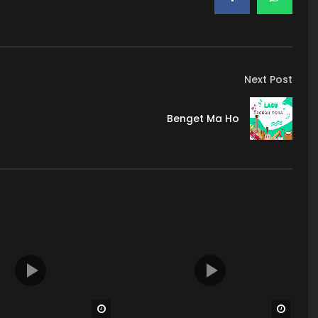
Next Post
Benget Ma Ho
Watch Later
Watch