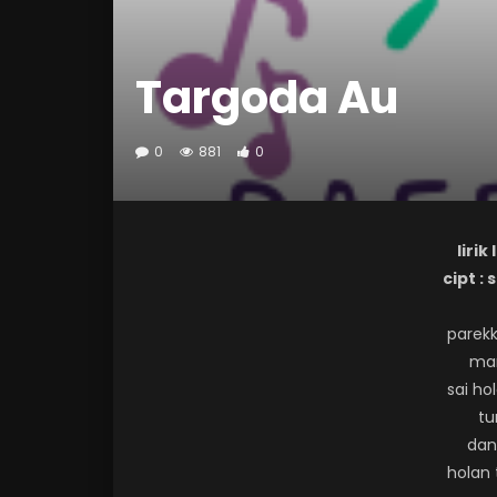
Targoda Au
0
881
0
lirik
cipt :
parekk
ma
sai ho
tu
dan
holan 