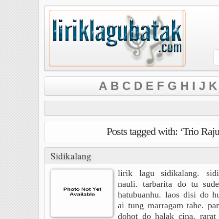
A
B
C
D
E
F
G
H
I
J
K
Posts tagged with: ‘Trio Raj
Sidikalang
lirik lagu sidikalang. sid
nauli. tarbarita do tu sude
hatubuanhu. laos disi do h
ai tung marragam tahe. pang
dohot do halak cina. rarat