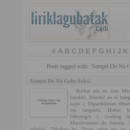
#
A
B
C
D
E
F
G
H
I
J
K
Posts tagged with: ‘Sampri Do Na 
Sampri Do Na Gabe Saksi
Borhat ma au sian Med
hutakki. Hundul au di bang
supir i. Dipardalanan dibor
ma tanganhi. Huhut hu
Diborngin i. Godang d
Marsitomuan do hatatta.
rohakki. Dibahen ho. Dung sahat ma au 