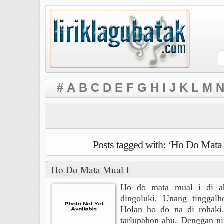
#
A
B
C
D
E
F
G
H
I
J
K
L
M
N
Posts tagged with: ‘Ho Do Mata
Ho Do Mata Mual I
Ho do mata mual i di a
dingoluki. Unang tinggalh
Holan ho do na di rohaki
tarlupahon ahu. Denggan ni