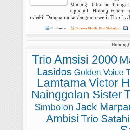
Manang didia pe huingot
tapuduni. Holong roham t
rohaki. Dangna muba dangna mose i. Tiop […]
Continue »
Dorman Manik
,
Rani Simbolon
Hubungi
Trio Amsisi 2000
M
Lasidos
Golden Voice
T
Lamtama
Victor 
Nainggolan Sister
T
Jack Marpa
Simbolon
Ambisi
Trio Satahi
S