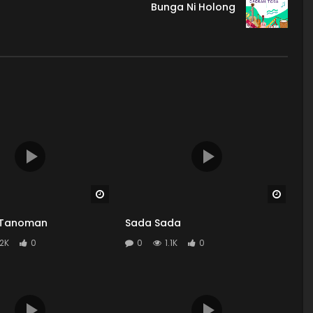
Bunga Ni Holong
Watch Later
Watch
 Tanoman
Sada Sada
.2K
0
0
1.1K
0