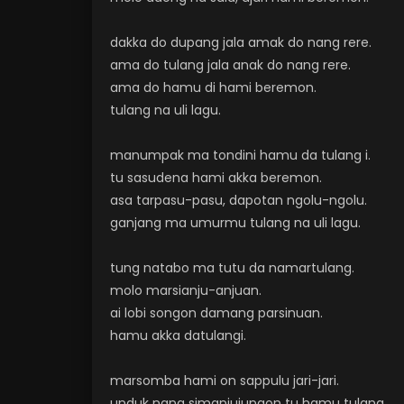
dakka do dupang jala amak do nang rere.
ama do tulang jala anak do nang rere.
ama do hamu di hami beremon.
tulang na uli lagu.
manumpak ma tondini hamu da tulang i.
tu sasudena hami akka beremon.
asa tarpasu-pasu, dapotan ngolu-ngolu.
ganjang ma umurmu tulang na uli lagu.
tung natabo ma tutu da namartulang.
molo marsianju-anjuan.
ai lobi songon damang parsinuan.
hamu akka datulangi.
marsomba hami on sappulu jari-jari.
unduk nang simanjujungon tu hamu tulang.