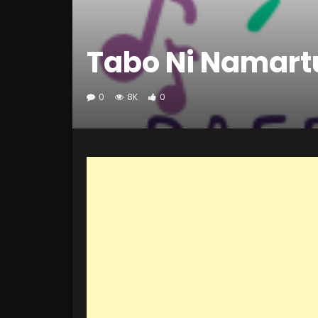
Tabo Ni Namart
0
8K
0