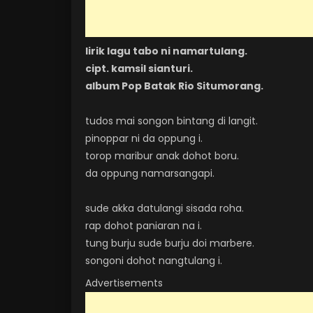
lirik lagu tabo ni namartulang.
cipt. kamsil sianturi.
album Pop Batak Rio Situmorang.
tudos mai songon bintang di langit.
pinoppar ni da oppung i.
torop maribur anak dohot boru.
da oppung namarsangapi.
sude akka datulangi sisada roha.
rap dohot paniaran na i.
tung burju sude burju doi marbere.
songoni dohot nangtulang i.
Advertisements