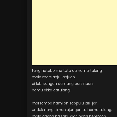
tung natabo ma tutu da namartulang.
molo marsianju-anjuan.
ai lobi songon damang parsinuan.
hamu akka datulangi.
marsomba hami on sappulu jari-jari.
unduk nang simanjujungon tu hamu tulang.
molo adong na sala, ajari hami beremon.