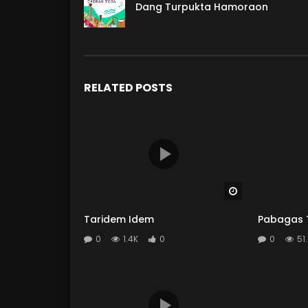
Dang Turpukta Hamoraon
RELATED POSTS
Watch Later
Taridem Idem
Pabagas
0
1.4K
0
0
51