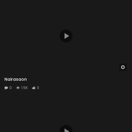
Wa
Nairasaon
0
1.5K
0