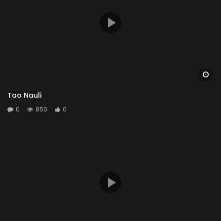
Wa
Tao Nauli
0
850
0