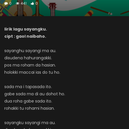
0
441
0
lirik lagu sayangku.
cipt : gaol naibaho.
sayanghu sayangi ma au.
disudena hahurangakki.
pos ma roham da hasian.
holokki maccai ias do tu ho.
sada ma i tapasada ito.
gabe sada ma di au dohot ho.
dua roha gabe sada ito.
rohakki tu rohami hasian.
sayangku sayangi ma au.