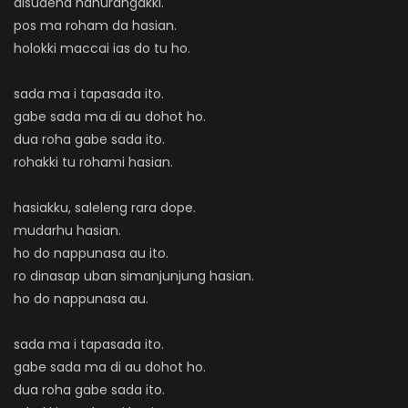
disudena hahurangakki.
pos ma roham da hasian.
holokki maccai ias do tu ho.
sada ma i tapasada ito.
gabe sada ma di au dohot ho.
dua roha gabe sada ito.
rohakki tu rohami hasian.
hasiakku, saleleng rara dope.
mudarhu hasian.
ho do nappunasa au ito.
ro dinasap uban simanjunjung hasian.
ho do nappunasa au.
sada ma i tapasada ito.
gabe sada ma di au dohot ho.
dua roha gabe sada ito.