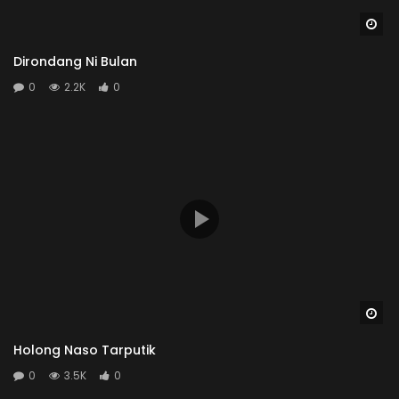
Wa
Dirondang Ni Bulan
0
2.2K
0
Wa
Holong Naso Tarputik
0
3.5K
0