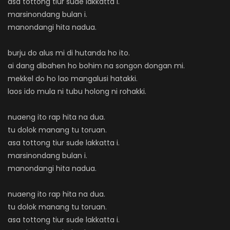
asa tottong tiur sude lakkatta i.
marsinondang bulan i.
manondangi hita nadua.
burju do alus mi di hutanda ho ito.
ai dang dibahen ho bohim na songon dongan mi.
mekkel do ho lao mangalusi hatakki.
laos ido mula ni tubu holong ni rohakki.
nuaeng ito rap hita na dua.
tu dolok manang tu toruan.
asa tottong tiur sude lakkatta i.
marsinondang bulan i.
manondangi hita nadua.
nuaeng ito rap hita na dua.
tu dolok manang tu toruan.
asa tottong tiur sude lakkatta i.