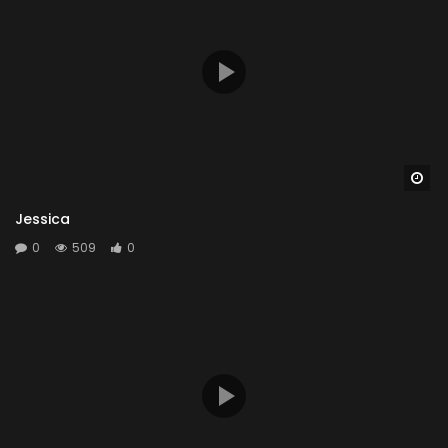
Wa
Jessica
0
509
0