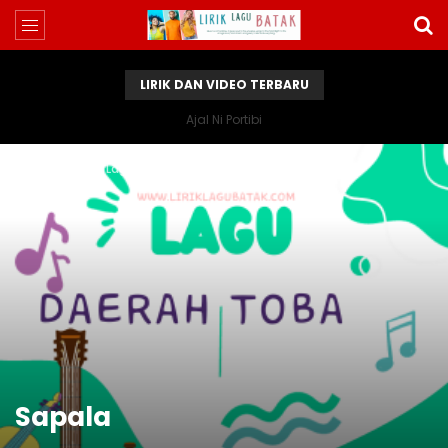
LIRIK DAN VIDEO TERBARU
Ajal Ni Portibi
Home
Lirik Lagu Batak
Sapala
Sapala