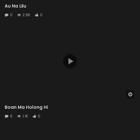
Au Na Lilu
0
2.6K
0
Wa
Boan Ma Holong Hi
0
1.1K
0