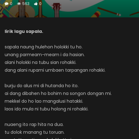
0
563
0
lirik lagu sapala.
sapala naung hulehon holokki tu ho.
unang parmeam-meam i da hasian.
alani holokki na tubu sian rohakki.
dang alani rupami umbaen tarpangan rohakki.
burju do alus mi di hutanda ho ito.
ai dang dibahen ho bohim na songon dongan mi.
mekkel do ho lao mangalusi hatakki.
laos ido mula ni tubu holong ni rohakki.
nuaeng ito rap hita na dua.
tu dolok manang tu toruan.