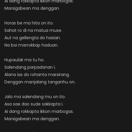
Ai dang rokkapta ikkon marbogas.
Marsigabean ma denggan.
Horas be ma hita on ito.
Sahat ro di na matua muse.
Aut na gellengta do hasian.
Na boi marrokkap haduan.
Hupaulak ma tu ho.
Salendang parpadanan i.
Alana ias do rohanta marsirang.
Denggan manjalang tanganhu on.
Jalo ma salendang mu on ito.
Asa sae dao sude sakkapta i.
Ai dang rokkapta ikkon marbogas.
Marsigabean ma denggan.