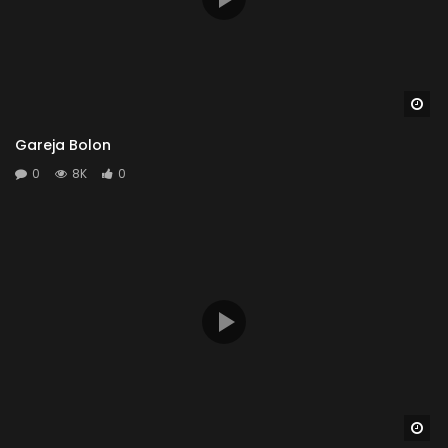
Wa
Gareja Bolon
0
8K
0
Wa