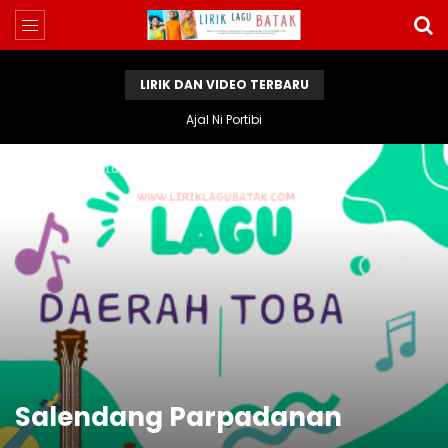
LIRIK DAN VIDEO TERBARU
Ajal Ni Portibi
Home
Lirik Lagu Batak
Salendang Parpadanan
Salendang Parpadanan