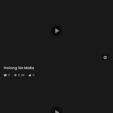
Wa
Holong Na Maila
0
5.9K
0