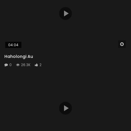
Wa
04:04
Haholongi Au
0
26.3K
2