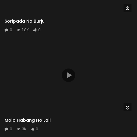
Wa
Soripada Na Burju
0
1.8K
0
Wa
Molo Habang Ho Lali
0
3K
0