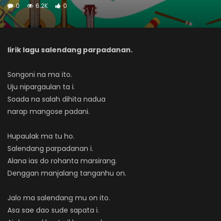
0
6.2K
0
lirik lagu salendang parpadanan.
Songoni na ma ito.
Uju nipargaulan ta i.
Soada na salah dihita nadua
narap mangose padani.
Hupaulak ma tu ho.
Salendang parpadanan i.
Alana ias do rohanta marsirang.
Denggan manjalang tanganhu on.
Jalo ma salendang mu on ito.
Asa sae dao sude sapata i.