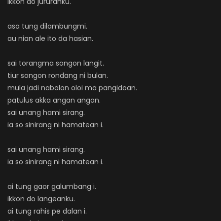
ikkon do jururanku.
asa tung dilambungmi.
au nian ale ito da hasian.
sai torangma songon langit.
tiur songon rondang ni bulan.
mula jadi nabolon oloi ma pangidoan.
patulus akka angan angan.
sai unang hami sirang.
ia so sinirang ni hamatean i.
sai unang hami sirang.
ia so sinirang ni hamatean i.
ai tung gaor galumbang i.
ikkon do langeanku.
ai tung rahis pe dalan i.