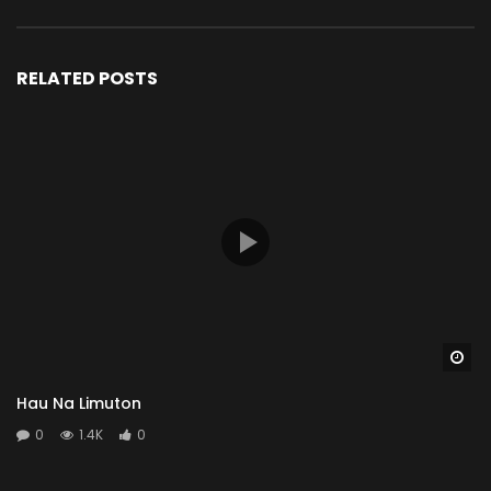
RELATED POSTS
Wa
Hau Na Limuton
0
1.4K
0