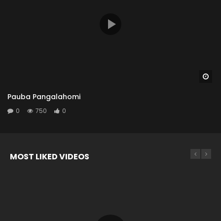
Wa
Pauba Pangalahomi
0
750
0
MOST LIKED VIDEOS