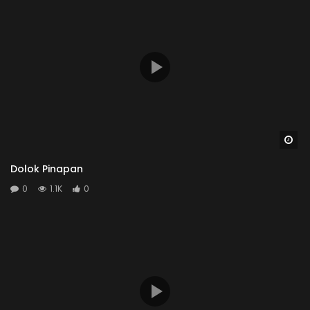
Wa
Dolok Pinapan
0
1.1K
0