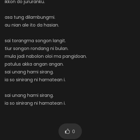
ikkon do jururanku.
asa tung dilambungmi.
au nian ale ito da hasian.
sai torangma songon langit.
tiur songon rondang ni bulan.
mula jadi nabolon oloi ma pangidoan.
patulus akka angan angan.
sai unang hami sirang.
ia so sinirang ni hamatean i.
sai unang hami sirang.
ia so sinirang ni hamatean i.
0