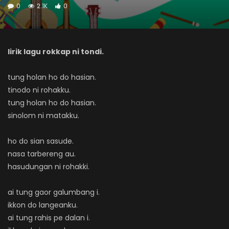
0
2.1K
0
lirik lagu rokkap ni tondi.
tung holan ho do hasian.
tinodo ni rohakku.
tung holan ho do hasian.
sinolom ni matakku.
ho do sian sasude.
nasa tarbereng au.
hasudungan ni rohakki.
ai tung gaor galumbang i.
ikkon do langeanku.
ai tung rahis pe dalan i.