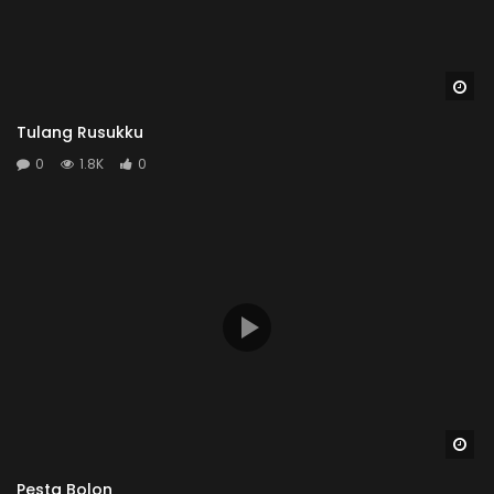
Wa
Tulang Rusukku
0
1.8K
0
Wa
Pesta Bolon