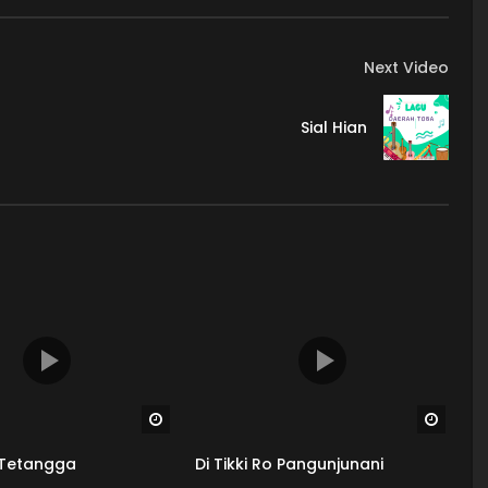
Next Video
Sial Hian
Watch Later
Watch
k Tetangga
Di Tikki Ro Pangunjunani