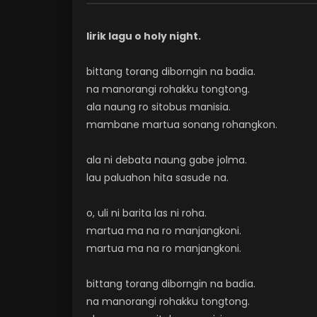
lirik lagu o holy night.
bittang torang diborngin na badia.
na manorangi rohakku tongtong.
ala naung ro sitobus manisia.
mambane martua sonang rohangkon.
ala ni debata naung gabe jolma.
lau paluahon hita sasude na.
o, uli ni barita las ni roha.
martua ma na ro manjangkoni.
martua ma na ro manjangkoni.
bittang torang diborngin na badia.
na manorangi rohakku tongtong.