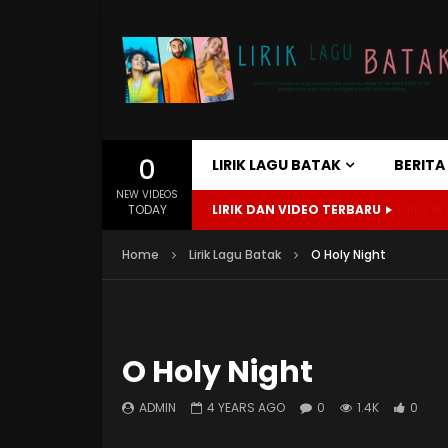
0
LIRIK LAGU BATAK
BERIT
NEW VIDEOS
TODAY
LIRIK DAN VIDEO TERBARU
Ajal Ni 
Home
Lirik Lagu Batak
O Holy Night
O Holy Night
ADMIN
4 YEARS AGO
0
1.4K
0