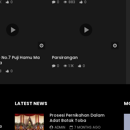
K
0
0
883
0
Watch Later
Watch
 No.7 Puji Hamu Ma
Parsirangan
a
0
1.1K
0
3
0
LATEST NEWS
M
Prosesi Pernikahan Dalam
Adat Batak Toba
a
ADMIN
7 MONTHS AGO