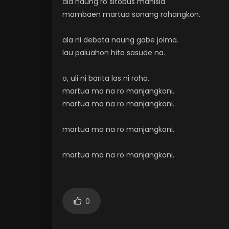
ala naung ro sitobus manisia.
mambaen martua sonang rohangkon.
ala ni debata naung gabe jolma.
lau paluahon hita sasude na.
o, uli ni barita las ni roha.
martua ma na ro manjangkoni.
martua ma na ro manjangkoni.
martua ma na ro manjangkoni.
martua ma na ro manjangkoni.
0