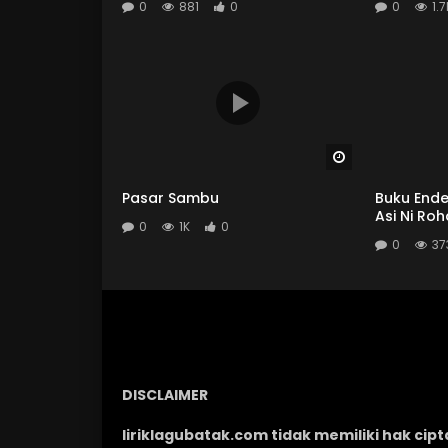
0
881
0
0
1.7
Watch Later
Pasar Sambu
Buku Ende
Asi Ni Roh
0
1K
0
0
37
DISCLAIMER
liriklagubatak.com tidak memiliki hak cipt