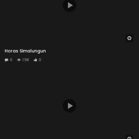
Wa
Horas Simalungun
0
1.5K
0
Wa