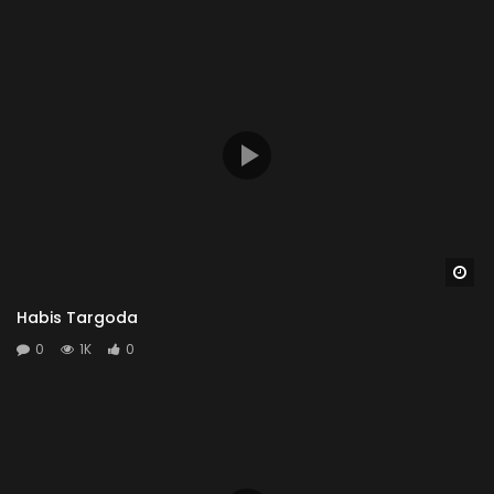
Wa
Habis Targoda
0
1K
0