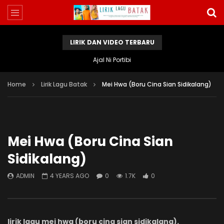
LIRIK DAN VIDEO TERBARU
Ajal Ni Portibi
Home
Lirik Lagu Batak
Mei Hwa (Boru Cina Sian Sidikalang)
Mei Hwa (Boru Cina Sian
Sidikalang)
ADMIN
4 YEARS AGO
0
1.7K
0
lirik lagu mei hwa (boru cina sian sidikalang).