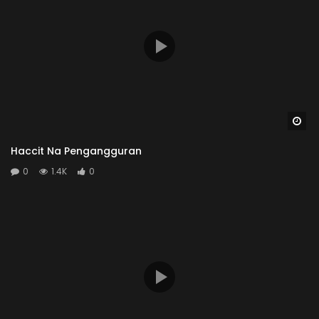
Wa
Haccit Na Pengangguran
0
1.4K
0