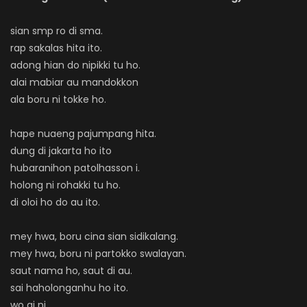
sian smp ro di sma.
rap sakalas hita ito.
adong hian do nipikki tu ho.
alai mabiar au mandokkon
ala boru ni tokke ho.
hape nuaeng pajumpang hita.
dung di jakarta ho ito
hubaranihon patolhasson i.
holong ni rohakki tu ho.
di oloi ho do au ito.
mey hwa, boru cina sian sidikalang.
mey hwa, boru ni partokko swalayan.
saut nama ho, saut di au.
sai haholonganhu ho ito.
wo ai ni.