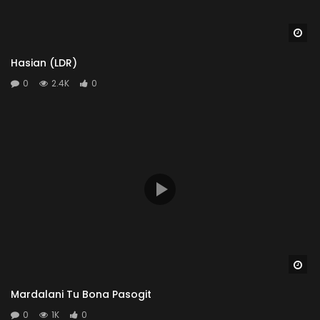
Wa
Hasian (LDR)
0
2.4K
0
Wa
Mardalani Tu Bona Pasogit
0
1K
0