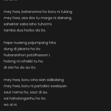
mey hwa, bahenonna ho boru ni tulang.
mey hwa, asa dos tu marga ni dainang.
sahektar saba laho tuhormi.
tamba dua horbo da ito.
hape nuaeng pajumpang hita.
dung di jakarta ho ito
hubaranihon patolhasson i.
holong ni rohakki tu ho.
di oloi ho do au ito.
mey hwa, boru cina sian sidikalang.
mey hwa, boru ni partokko swalayan.
saut nama ho, saut di au.
sai haholonganhu ho ito.
wo ai ni.