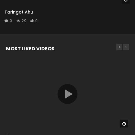
Taringot Ahu
0
2K
0
MOST LIKED VIDEOS
Wat
Wat
Wat
Wat
04:26
04:04