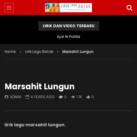
LIRIK DAN VIDEO TERBARU
Ajal Ni Portibi
Home
Lirik Lagu Batak
Marsahit Lungun
Marsahit Lungun
ADMIN
4 YEARS AGO
0
1.1K
0
lirik lagu marsahit lungun.