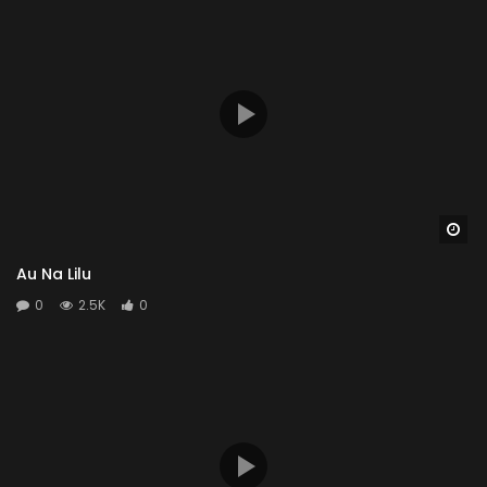
Wa
Au Na Lilu
0
2.5K
0