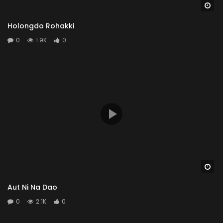
Wa
Holongdo Rohakki
0
1.9K
0
Wa
Aut Ni Na Dao
0
2.1K
0