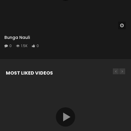
Wa
Bunga Nauli
0
1.5K
0
MOST LIKED VIDEOS