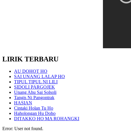
LIRIK TERBARU
AU DOHOT HO
SAI UNANG LALAP HO
TIPUL TIPUL NI LILI
SIDOLI PARGOJEK
Unang Ahu Sai Solsoli
Tangis Ni Pangontrak
HASIAN
Cintaki Holan Tu Ho
Haholongan Hu Doho
DITAKKO HO MA ROHANGKI
Error: User not found.