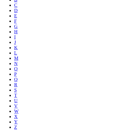
C
D
E
F
G
H
I
J
K
L
M
N
O
P
Q
R
S
T
U
V
W
X
Y
Z