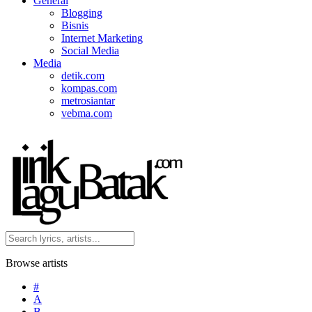
General
Blogging
Bisnis
Internet Marketing
Social Media
Media
detik.com
kompas.com
metrosiantar
vebma.com
Browse artists
#
A
B