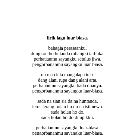
lirik lagu luar biasa.
bahagia perasaanku.
dungkon ho hutanda rohangki tarbuka.
perhatianmu sayangku setulus jiwa.
pengorbananmu sayangku luar-biasa.
on ma cinta mangalap cinta.
dang alani rupa dang alani arta.
perhatianmu sayangku tiada duanya.
pengorbananmu sayangku luar-biasa.
sada na sian sia da na huntanda.
terus terang holan ho do na istimewa.
sada holan ho do.
sada holan ho do dinipikku.
perhatianmu sayangku luar-biasa.
pengorbananmu sayangku luar-biasa.