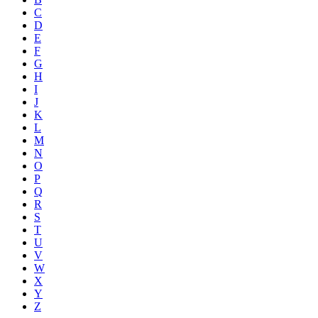
C
D
E
F
G
H
I
J
K
L
M
N
O
P
Q
R
S
T
U
V
W
X
Y
Z