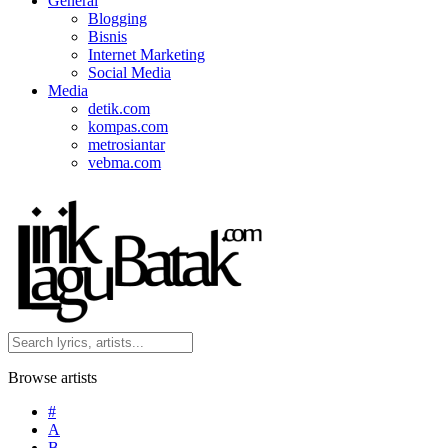
General
Blogging
Bisnis
Internet Marketing
Social Media
Media
detik.com
kompas.com
metrosiantar
vebma.com
Browse artists
#
A
B