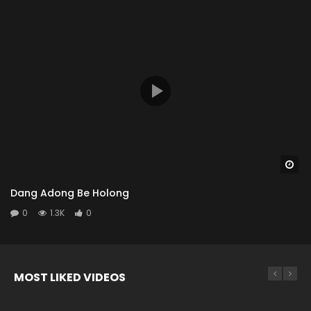
Wa
Dang Adong Be Holong
0
1.3K
0
MOST LIKED VIDEOS