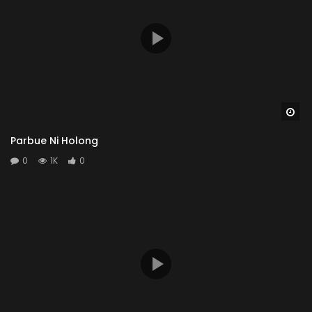
Wa
Parbue Ni Holong
0
1K
0