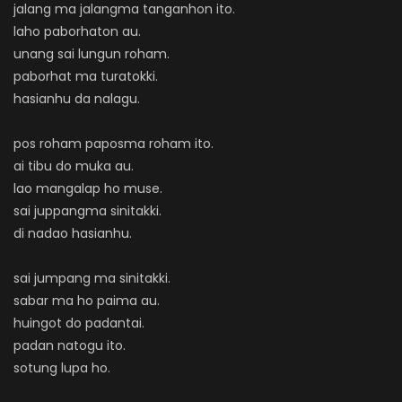
jalang ma jalangma tanganhon ito.
laho paborhaton au.
unang sai lungun roham.
paborhat ma turatokki.
hasianhu da nalagu.
pos roham paposma roham ito.
ai tibu do muka au.
lao mangalap ho muse.
sai juppangma sinitakki.
di nadao hasianhu.
sai jumpang ma sinitakki.
sabar ma ho paima au.
huingot do padantai.
padan natogu ito.
sotung lupa ho.