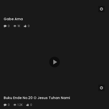
Wa
Gabe Ama
0
1K
0
Wa
Buku Ende No.20 O Jesus Tuhan Nami
0
1.2K
0