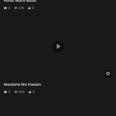
Hodo Mata Muali
0
2.1K
0
Wa
Mauliate Ma Hasian
0
824
0