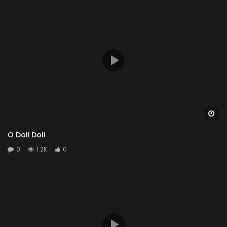
Wa
O Doli Doli
0
1.2K
0