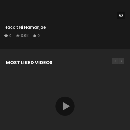
Wa
Haccit Ni Namanjae
0
0.9K
0
MOST LIKED VIDEOS