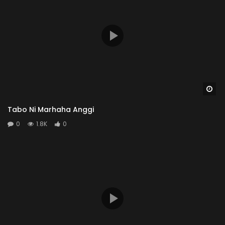
Wa
Tabo Ni Marhaha Anggi
0
1.8K
0