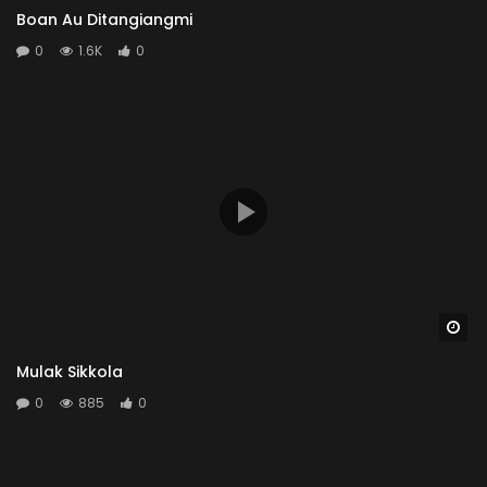
Boan Au Ditangiangmi
0
1.6K
0
Wa
Mulak Sikkola
0
885
0