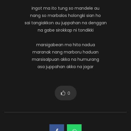
ingot ma ito tung so mandele au
nang so marbalos holongki sian ho
sai tangiakkon au juppahan na denggan
na gabe sirokkap ni tondikki
marsigabean ma hita nadua
maranak nang marboru haduan
marsisalpuan akka na humurang
asa juppahan akka na jagar
0