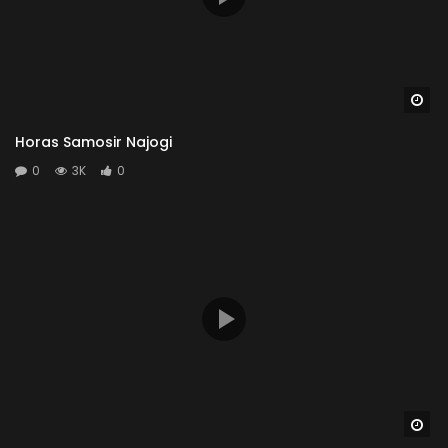
Wa
Horas Samosir Najogi
0
3K
0
Wa