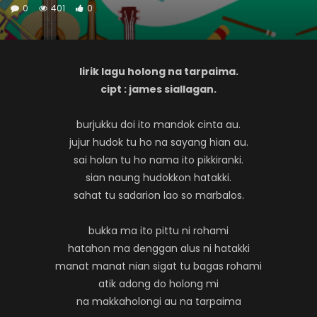
0
401
0
lirik lagu holong na tarpaima.
cipt : james siallagan.
burjukku doi ito mandok cinta au.
jujur hudok tu ho na sayang hian au.
sai holan tu ho nama ito pikkiranki.
sian naung hudokkon hatakki.
sahat tu sadarion lao so marbalos.
bukka ma ito pittu ni rohami
hatahon ma denggan alus ni hatakki
manat manat nian sigat tu bagas rohami
atik adong do holong mi
na makkaholongi au na tarpaima